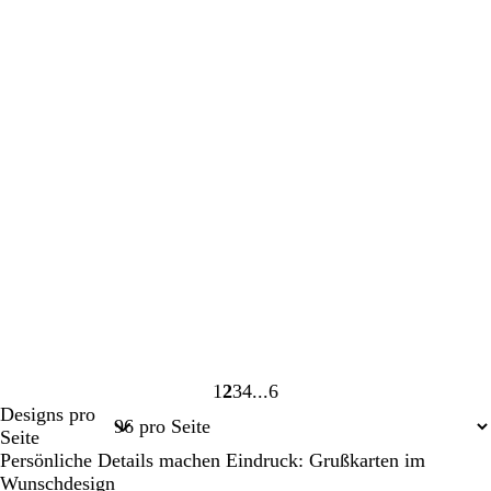
1
2
3
4
6
Seite
Seite
Seite
Seite
Seite
Designs pro
1
2
3
4
6
Seite
Persönliche Details machen Eindruck: Grußkarten im
Wunschdesign