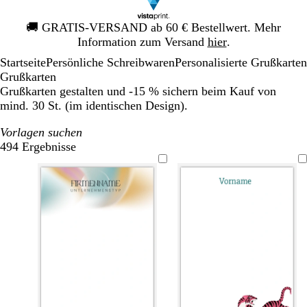
Galeriebild
🚚
GRATIS-VERSAND ab 60 € Bestellwert. Mehr
1
Information zum Versand
hier
.
von
Startseite
Persönliche Schreibwaren
Personalisierte Grußkarten
1
Grußkarten
Grußkarten gestalten und -15 % sichern beim Kauf von
mind. 30 St. (im identischen Design).
Vorlagen suchen
494 Ergebnisse
Filter