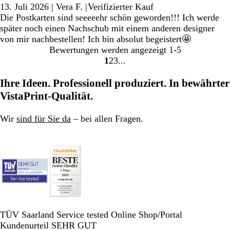
13. Juli 2026
|
Vera F.
|
Verifizierter Kauf
Die Postkarten sind seeeeehr schön geworden!!! Ich werde
später noch einen Nachschub mit einem anderen designer
von mir nachbestellen! Ich bin absolut begeistert🤩
Bewertungen werden angezeigt
1-5
1
2
3
Gehe
Gehe
Gehe
zu
zu
zu
Ihre Ideen. Professionell produziert. In bewährter
Seite
Seite
Seite
VistaPrint-Qualität.
Wir
sind für Sie da
– bei allen Fragen.
TÜV Saarland Service tested Online Shop/Portal
Kundenurteil SEHR GUT