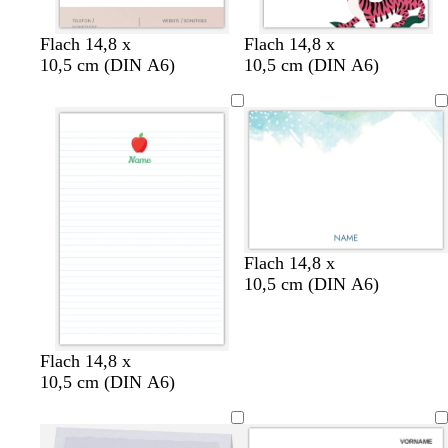
H
G
M
H
G
D
Flach 14,8 x
Flach 14,8 x
e
i
a
e
i
u
10,5 cm (DIN A6)
10,5 cm (DIN A6)
l
s
l
l
s
n
l
c
v
l
c
k
b
h
e
b
h
e
r
t
l
t
l
a
g
a
g
b
u
r
u
r
l
n
ü
ü
a
n
n
u
Flach 14,8 x
10,5 cm (DIN A6)
Flach 14,8 x
10,5 cm (DIN A6)