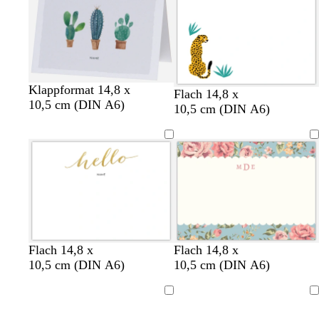
Klappformat 14,8 x
G
D
O
R
H
Flach 14,8 x
10,5 cm (DIN A6)
o
u
r
o
e
10,5 cm (DIN A6)
l
n
a
s
l
d
k
n
a
l
e
g
b
l
e
r
g
a
r
u
a
n
u
H
H
H
H
G
H
T
B
C
C
C
W
Flach 14,8 x
Flach 14,8 x
e
e
e
e
o
e
ü
l
r
r
r
e
10,5 cm (DIN A6)
10,5 cm (DIN A6)
l
l
l
l
l
l
r
a
è
è
è
i
l
l
l
l
d
l
k
s
m
m
m
ß
Ladevorgang
Ladevorgang
b
b
b
b
r
i
s
e
e
e