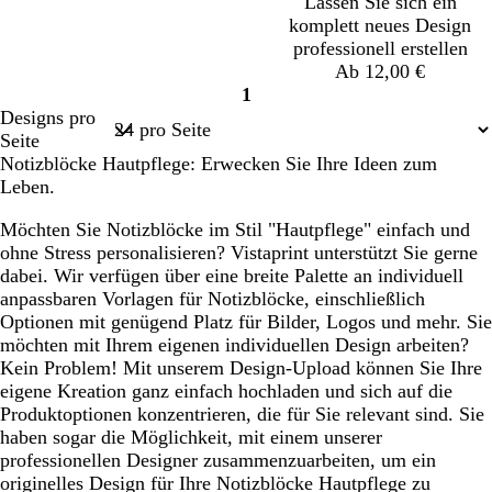
Lassen Sie sich ein
g
g
g
l
l
l
komplett neues Design
r
r
r
l
l
l
professionell erstellen
a
a
a
b
b
b
Ab 12,00 €
u
u
u
r
r
r
1
Seite
a
a
a
Designs pro
1
u
u
u
Seite
n
n
n
Notizblöcke Hautpflege: Erwecken Sie Ihre Ideen zum
Leben.
Möchten Sie Notizblöcke im Stil "Hautpflege" einfach und
ohne Stress personalisieren? Vistaprint unterstützt Sie gerne
dabei. Wir verfügen über eine breite Palette an individuell
anpassbaren Vorlagen für Notizblöcke, einschließlich
Optionen mit genügend Platz für Bilder, Logos und mehr. Sie
möchten mit Ihrem eigenen individuellen Design arbeiten?
Kein Problem! Mit unserem Design-Upload können Sie Ihre
eigene Kreation ganz einfach hochladen und sich auf die
Produktoptionen konzentrieren, die für Sie relevant sind. Sie
haben sogar die Möglichkeit, mit einem unserer
professionellen Designer zusammenzuarbeiten, um ein
originelles Design für Ihre Notizblöcke Hautpflege zu