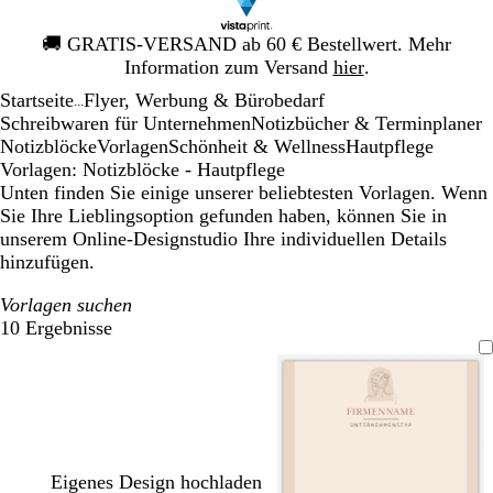
Galeriebild
🚚
GRATIS-VERSAND ab 60 € Bestellwert. Mehr
1
Information zum Versand
hier
.
von
Startseite
Flyer, Werbung & Bürobedarf
1
...
Schreibwaren für Unternehmen
Notizbücher & Terminplaner
Notizblöcke
Vorlagen
Schönheit & Wellness
Hautpflege
Vorlagen: Notizblöcke - Hautpflege
Unten finden Sie einige unserer beliebtesten Vorlagen. Wenn
Sie Ihre Lieblingsoption gefunden haben, können Sie in
unserem Online-Designstudio Ihre individuellen Details
hinzufügen.
Vorlagen suchen
10 Ergebnisse
Filter
Eigenes Design hochladen