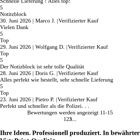
Schnelle Lieferung ! Alles top!
5
Notitzblock
30. Juni 2026
|
Marco J.
|
Verifizierter Kauf
Vielen Dank
5
Top
29. Juni 2026
|
Wolfgang D.
|
Verifizierter Kauf
Top
5
Der Notizblock ist sehr tolle Qualität
28. Juni 2026
|
Doris G.
|
Verifizierter Kauf
Alles perfekt wie bestellt, sehr schnelle Lieferung
5
Top
23. Juni 2026
|
Pietro P.
|
Verifizierter Kauf
Perfekt und schneller als die Polizei. . .
Bewertungen werden angezeigt
11-15
1
2
3
Gehe
Gehe
Gehe
zu
zu
zu
Ihre Ideen. Professionell produziert. In bewährter
Seite
Seite
Seite