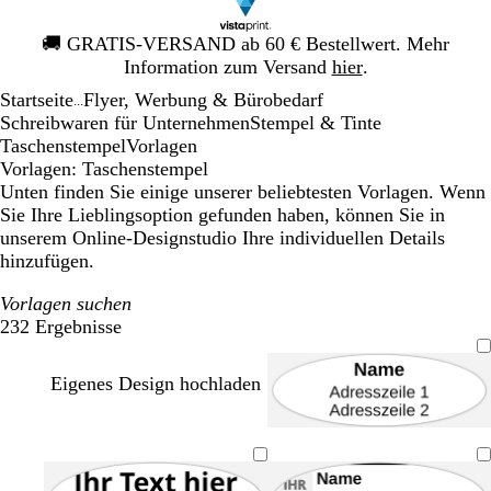
Galeriebild
🚚
GRATIS-VERSAND ab 60 € Bestellwert. Mehr
1
Information zum Versand
hier
.
von
Startseite
Flyer, Werbung & Bürobedarf
1
...
Schreibwaren für Unternehmen
Stempel & Tinte
Taschenstempel
Vorlagen
Vorlagen: Taschenstempel
Unten finden Sie einige unserer beliebtesten Vorlagen. Wenn
Sie Ihre Lieblingsoption gefunden haben, können Sie in
unserem Online-Designstudio Ihre individuellen Details
hinzufügen.
Vorlagen suchen
232 Ergebnisse
Filter
Eigenes Design hochladen