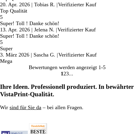
20. Apr. 2026
|
Tobias R.
|
Verifizierter Kauf
Top Qualität
5
Super! Toll ! Danke schön!
13. Apr. 2026
|
Jelena N.
|
Verifizierter Kauf
Super! Toll ! Danke schön!
5
Super
3. März 2026
|
Sascha G.
|
Verifizierter Kauf
Mega
Bewertungen werden angezeigt
1-5
1
2
3
Gehe
Gehe
Gehe
zu
zu
zu
Ihre Ideen. Professionell produziert. In bewährter
Seite
Seite
Seite
VistaPrint-Qualität.
Wir
sind für Sie da
– bei allen Fragen.