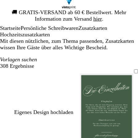
Galeriebild
🚚
GRATIS-VERSAND ab 60 € Bestellwert. Mehr
1
Information zum Versand
hier
.
von
Startseite
Persönliche Schreibwaren
Zusatzkarten
1
Hochzeitszusatzkarten
Mit diesen nützlichen, zum Thema passenden, Zusatzkarten
wissen Ihre Gäste über alles Wichtige Bescheid.
Vorlagen suchen
308 Ergebnisse
Filter
Eigenes Design hochladen