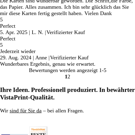
Die Karten sind wunderbar geworden. Die Schrift,die Farbe,
das Papier. Alles zusammen. Ich bin sehr glücklich das Sie
mir diese Karten fertig gestellt haben. Vielen Dank
5
Perfect
5. Apr. 2025
|
L. N.
|
Verifizierter Kauf
Perfect
5
Jederzeit wieder
29. Aug. 2024
|
Anne
|
Verifizierter Kauf
Wunderbares Ergebnis, genau wie erwartet.
Bewertungen werden angezeigt
1-5
1
2
Gehe
Gehe
zu
zu
Ihre Ideen. Professionell produziert. In bewährter
Seite
Seite
VistaPrint-Qualität.
Wir
sind für Sie da
– bei allen Fragen.