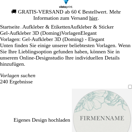
Galeriebild
🚚
GRATIS-VERSAND ab 60 € Bestellwert. Mehr
1
Information zum Versand
hier
.
von
Startseite
Aufkleber & Etiketten
Aufkleber & Sticker
1
...
Gel-Aufkleber 3D (Doming)
Vorlagen
Elegant
Vorlagen: Gel-Aufkleber 3D (Doming) - Elegant
Unten finden Sie einige unserer beliebtesten Vorlagen. Wenn
Sie Ihre Lieblingsoption gefunden haben, können Sie in
unserem Online-Designstudio Ihre individuellen Details
hinzufügen.
Vorlagen suchen
240 Ergebnisse
Filter
Eigenes Design hochladen