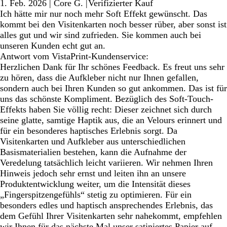
1. Feb. 2026
|
Core G.
|
Verifizierter Kauf
Ich hätte mir nur noch mehr Soft Effekt gewünscht. Das
kommt bei den Visitenkarten noch besser rüber, aber sonst ist
alles gut und wir sind zufrieden. Sie kommen auch bei
unseren Kunden echt gut an.
Antwort vom VistaPrint-Kundenservice:
Herzlichen Dank für Ihr schönes Feedback. Es freut uns sehr
zu hören, dass die Aufkleber nicht nur Ihnen gefallen,
sondern auch bei Ihren Kunden so gut ankommen. Das ist für
uns das schönste Kompliment. Bezüglich des Soft-Touch-
Effekts haben Sie völlig recht: Dieser zeichnet sich durch
seine glatte, samtige Haptik aus, die an Velours erinnert und
für ein besonderes haptisches Erlebnis sorgt. Da
Visitenkarten und Aufkleber aus unterschiedlichen
Basismaterialien bestehen, kann die Aufnahme der
Veredelung tatsächlich leicht variieren. Wir nehmen Ihren
Hinweis jedoch sehr ernst und leiten ihn an unsere
Produktentwicklung weiter, um die Intensität dieses
„Fingerspitzengefühls“ stetig zu optimieren. Für ein
besonders edles und haptisch ansprechendes Erlebnis, das
dem Gefühl Ihrer Visitenkarten sehr nahekommt, empfehlen
wir Ihnen für das nächste Mal unser satiniertes Papier auf