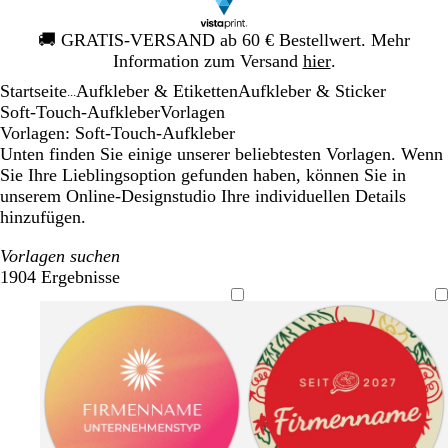
Galeriebild
🚚
GRATIS-VERSAND ab 60 € Bestellwert. Mehr
1
Information zum Versand
hier
.
von
Startseite
Aufkleber & Etiketten
Aufkleber & Sticker
1
...
Soft-Touch-Aufkleber
Vorlagen
Vorlagen: Soft-Touch-Aufkleber
Unten finden Sie einige unserer beliebtesten Vorlagen. Wenn
Sie Ihre Lieblingsoption gefunden haben, können Sie in
unserem Online-Designstudio Ihre individuellen Details
hinzufügen.
Vorlagen suchen
1904 Ergebnisse
Filter