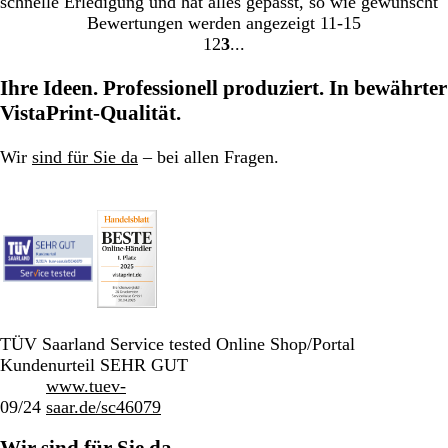
schnelle Erledigung und hat alles gepasst, so wie gewünscht
Bewertungen werden angezeigt
11-15
1
2
3
Gehe
Gehe
Gehe
zu
zu
zu
Ihre Ideen. Professionell produziert. In bewährter
Seite
Seite
Seite
VistaPrint-Qualität.
Wir
sind für Sie da
– bei allen Fragen.
TÜV Saarland Service tested Online Shop/Portal
Kundenurteil SEHR GUT
www.tuev-
09/24
saar.de/sc46079
Wir sind für Sie da