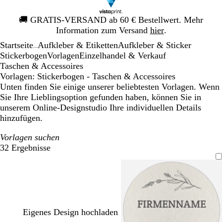
Galeriebild
🚚
GRATIS-VERSAND ab 60 € Bestellwert. Mehr
1
Information zum Versand
hier
.
von
Startseite
Aufkleber & Etiketten
Aufkleber & Sticker
1
...
Stickerbogen
Vorlagen
Einzelhandel & Verkauf
Taschen & Accessoires
Vorlagen: Stickerbogen - Taschen & Accessoires
Unten finden Sie einige unserer beliebtesten Vorlagen. Wenn
Sie Ihre Lieblingsoption gefunden haben, können Sie in
unserem Online-Designstudio Ihre individuellen Details
hinzufügen.
Vorlagen suchen
32 Ergebnisse
Filter
Eigenes Design hochladen