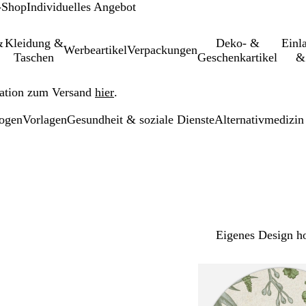
-Shop
Individuelles Angebot
&
Kleidung &
Deko- &
Einl­
Werbeartikel
Verpackungen
Taschen
Geschenkartikel
&
ation zum Versand
hier
.
bogen
Vorlagen
Gesundheit & soziale Dienste
Alternativmedizin
Eigenes Design h