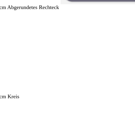
 cm Abgerundetes Rechteck
ang
 cm Kreis
ang