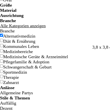
Oval
g
g
a
a
n
n
e
e
Größe
e
e
r
r
f
f
Material
z
z
a
a
Ausrichtung
r
r
Branche
b
b
Alle Kategorien anzeigen
e
e
Branche
n
n
Alternativmedizin
e
e
Diät & Ernährung
Kommunales Leben
C
D
W
3,8 x 3,8
Medizinbereiche
r
u
a
Medizinische Geräte & Arzneimittel
è
n
l
Pflegefamilie & Adoption
m
k
d
Schwangerschaft & Geburt
e
e
g
Sportmedizin
l
r
Therapie
g
ü
Zahnarzt
r
n
Anlässe
a
Allgemeine Partys
u
Stile & Themen
Auffällig
Dezent