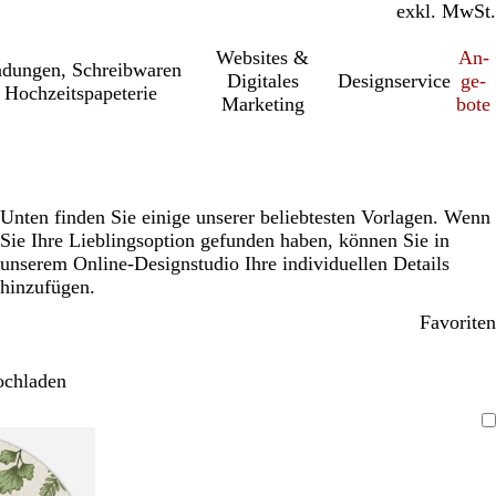
inkl. MwSt.
exkl. MwSt.
Websites &
An­­
a­dung­en, Schreib­wa­ren
Digitales
Designservice
ge­­
 Hochzeitspapeterie
Marketing
bo­­te
Unten finden Sie einige unserer beliebtesten Vorlagen. Wenn
Sie Ihre Lieblingsoption gefunden haben, können Sie in
unserem Online-Designstudio Ihre individuellen Details
hinzufügen.
Favoriten
ochladen