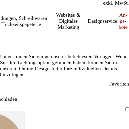
inkl. MwSt.
exkl. MwSt.
Websites &
An­­
a­dung­en, Schreib­wa­ren
Digitales
Designservice
ge­­
 Hochzeitspapeterie
Marketing
bo­­te
Unten finden Sie einige unserer beliebtesten Vorlagen. Wenn
Sie Ihre Lieblingsoption gefunden haben, können Sie in
unserem Online-Designstudio Ihre individuellen Details
hinzufügen.
Favoriten
ochladen