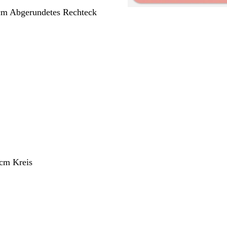
cm Abgerundetes Rechteck
ang
 cm Kreis
ang