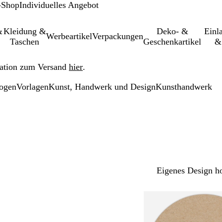
-Shop
Individuelles Angebot
&
Kleidung &
Deko- &
Einl­
Werbeartikel
Verpackungen
Taschen
Geschenkartikel
&
ation zum Versand
hier
.
bogen
Vorlagen
Kunst, Handwerk und Design
Kunsthandwerk
Eigenes Design h