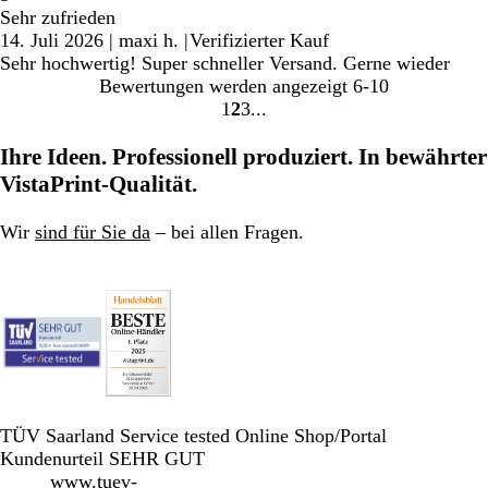
Sehr zufrieden
14. Juli 2026
|
maxi h.
|
Verifizierter Kauf
Sehr hochwertig! Super schneller Versand. Gerne wieder
Bewertungen werden angezeigt
6-10
1
2
3
Gehe
Gehe
Gehe
zu
zu
zu
Ihre Ideen. Professionell produziert. In bewährter
Seite
Seite
Seite
VistaPrint-Qualität.
Wir
sind für Sie da
– bei allen Fragen.
TÜV Saarland Service tested Online Shop/Portal
Kundenurteil SEHR GUT
www.tuev-