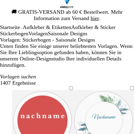
Galeriebild
🚚
GRATIS-VERSAND ab 60 € Bestellwert. Mehr
1
Information zum Versand
hier
.
von
Startseite
Aufkleber & Etiketten
Aufkleber & Sticker
1
...
Stickerbogen
Vorlagen
Saisonale Designs
Vorlagen: Stickerbogen - Saisonale Designs
Unten finden Sie einige unserer beliebtesten Vorlagen. Wenn
Sie Ihre Lieblingsoption gefunden haben, können Sie in
unserem Online-Designstudio Ihre individuellen Details
hinzufügen.
Vorlagen suchen
1407 Ergebnisse
Filter