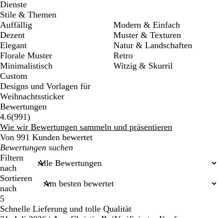
Dienste
Stile & Themen
Auffällig
Modern & Einfach
Dezent
Muster & Texturen
Elegant
Natur & Landschaften
Florale Muster
Retro
Minimalistisch
Witzig & Skurril
Custom
Designs und Vorlagen für
Weihnachtssticker
Bewertungen
991
4.6
(
991
)
Bewertungen
Wie wir Bewertungen sammeln und präsentieren
Von 991 Kunden bewertet
Meine
Sucheingaben
Filtern
nach
Sortieren
nach
5
Schnelle Lieferung und tolle Qualität