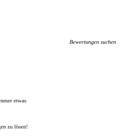
Meine
Sucheingaben
 immer etwas
en zu lösen!