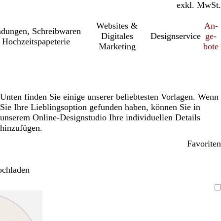
inkl. MwSt.
exkl. MwSt.
Websites &
An­­
a­dung­en, Schreib­wa­ren
Digitales
Designservice
ge­­
 Hochzeitspapeterie
Marketing
bo­­te
Unten finden Sie einige unserer beliebtesten Vorlagen. Wenn
Sie Ihre Lieblingsoption gefunden haben, können Sie in
unserem Online-Designstudio Ihre individuellen Details
hinzufügen.
Favoriten
ochladen