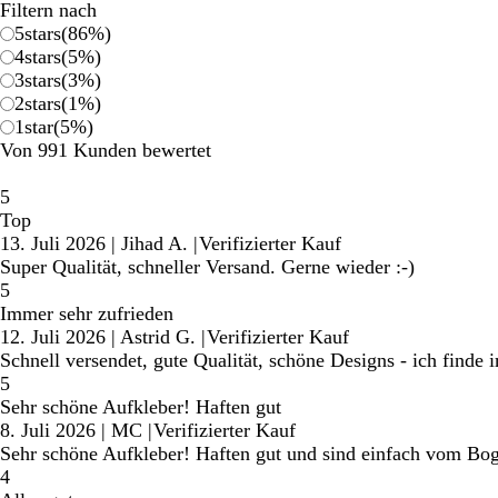
Filtern nach
5
stars
(
86
%)
4
stars
(
5
%)
3
stars
(
3
%)
2
stars
(
1
%)
1
star
(
5
%)
Von 991 Kunden bewertet
5
Top
13. Juli 2026
|
Jihad A.
|
Verifizierter Kauf
Super Qualität, schneller Versand. Gerne wieder :-)
5
Immer sehr zufrieden
12. Juli 2026
|
Astrid G.
|
Verifizierter Kauf
Schnell versendet, gute Qualität, schöne Designs - ich finde
5
Sehr schöne Aufkleber! Haften gut
8. Juli 2026
|
MC
|
Verifizierter Kauf
Sehr schöne Aufkleber! Haften gut und sind einfach vom Bog
4