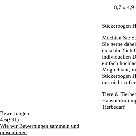
B
O
T
8,7 x 4,9
l
r
ü
a
a
r
Stickerbogen H
u
n
k
g
i
Möchten Sie Sti
e
s
Sie gerne dabei
einschließlich
individuellen 
einfach hochlad
Möglichkeit, m
Stickerbogen H
uns nicht zufri
Tiere & Tierbe
Haustiertrainin
Tierbedarf
Bewertungen
991
4.6
(
991
)
Bewertungen
Wie wir Bewertungen sammeln und
präsentieren