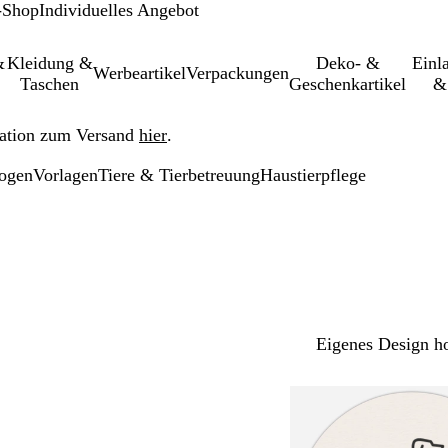
-Shop
Individuelles Angebot
&
Kleidung &
Deko- &
Einl­
Werbeartikel
Verpackungen
Taschen
Geschenkartikel
&
ation zum Versand
hier
.
bogen
Vorlagen
Tiere & Tierbetreuung
Haustierpflege
Eigenes Design h