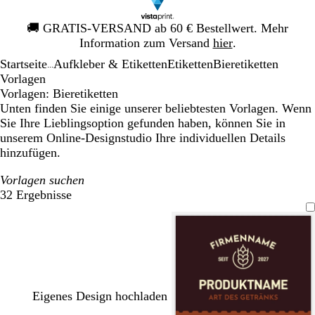
Galeriebild
🚚
GRATIS-VERSAND ab 60 € Bestellwert. Mehr
1
Information zum Versand
hier
.
von
Startseite
Aufkleber & Etiketten
Etiketten
Bieretiketten
1
...
Vorlagen
Vorlagen: Bieretiketten
Unten finden Sie einige unserer beliebtesten Vorlagen. Wenn
Sie Ihre Lieblingsoption gefunden haben, können Sie in
unserem Online-Designstudio Ihre individuellen Details
hinzufügen.
Vorlagen suchen
32 Ergebnisse
Filter
Eigenes Design hochladen