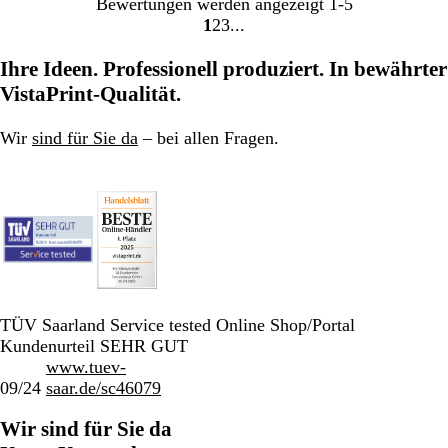
Bewertungen werden angezeigt
1-5
1
2
3
Gehe
Gehe
Gehe
zu
zu
zu
Ihre Ideen. Professionell produziert. In bewährter
Seite
Seite
Seite
VistaPrint-Qualität.
Wir
sind für Sie da
– bei allen Fragen.
TÜV Saarland Service tested Online Shop/Portal
Kundenurteil SEHR GUT
www.tuev-
09/24
saar.de/sc46079
Wir sind für Sie da