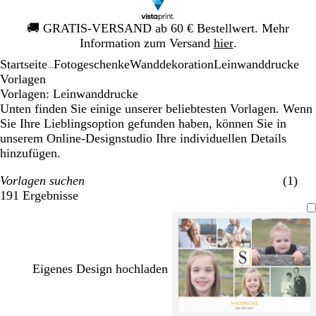
Galeriebild
🚚
GRATIS-VERSAND ab 60 € Bestellwert. Mehr
1
Information zum Versand
hier
.
von
Startseite
Fotogeschenke
Wanddekoration
Leinwanddrucke
1
...
Vorlagen
Vorlagen: Leinwanddrucke
Unten finden Sie einige unserer beliebtesten Vorlagen. Wenn
Sie Ihre Lieblingsoption gefunden haben, können Sie in
unserem Online-Designstudio Ihre individuellen Details
hinzufügen.
Vorlagen suchen
(1)
191 Ergebnisse
Filter
Eigenes Design hochladen