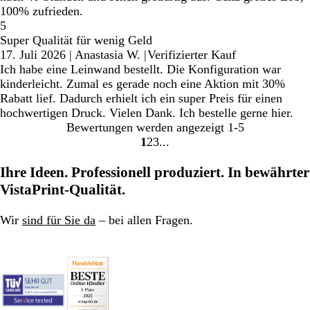
100% zufrieden.
5
Super Qualität für wenig Geld
17. Juli 2026
|
Anastasia W.
|
Verifizierter Kauf
Ich habe eine Leinwand bestellt. Die Konfiguration war
kinderleicht. Zumal es gerade noch eine Aktion mit 30%
Rabatt lief. Dadurch erhielt ich ein super Preis für einen
hochwertigen Druck. Vielen Dank. Ich bestelle gerne hier.
Bewertungen werden angezeigt
1-5
1
2
3
Gehe
Gehe
Gehe
zu
zu
zu
Ihre Ideen. Professionell produziert. In bewährter
Seite
Seite
Seite
VistaPrint-Qualität.
Wir
sind für Sie da
– bei allen Fragen.