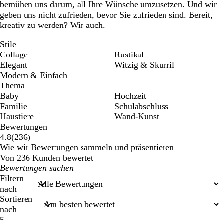
bemühen uns darum, all Ihre Wünsche umzusetzen. Und wir
geben uns nicht zufrieden, bevor Sie zufrieden sind. Bereit,
kreativ zu werden? Wir auch.
Stile
Collage
Rustikal
Elegant
Witzig & Skurril
Modern & Einfach
Thema
Baby
Hochzeit
Familie
Schulabschluss
Haustiere
Wand-Kunst
Bewertungen
236
4.8
(
236
)
Bewertungen
Wie wir Bewertungen sammeln und präsentieren
Von 236 Kunden bewertet
Meine
Sucheingaben
Filtern
nach
Sortieren
nach
5