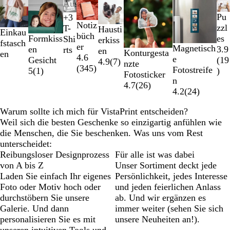
Galeriebilder
Ausverkauft
1
Pu
+
3
S
W
G
R
bis
Notiz
zzl
T-
Hausti
Einkau
c
e
e
o
2
büch
Formkiss
es
Shi
erkiss
fstasch
h
i
l
t
von
er
Magnetisch
en
3.9
rts
en
Konturgesta
en
w
ß
b
8
4.6
e
Gesicht
(
19
4.9
(
7
)
nzte
a
(
345
)
Fotostreife
5
(
1
)
)
Fotosticker
r
n
4.7
(
26
)
z
4.2
(
24
)
Warum sollte ich mich für VistaPrint entscheiden?
Weil sich die besten Geschenke so einzigartig anfühlen wie
die Menschen, die Sie beschenken. Was uns vom Rest
unterscheidet:
Reibungsloser Designprozess
Für alle ist was dabei
von A bis Z
Unser Sortiment deckt jede
Laden Sie einfach Ihr eigenes
Persönlichkeit, jedes Interesse
Foto oder Motiv hoch oder
und jeden feierlichen Anlass
durchstöbern Sie unsere
ab. Und wir ergänzen es
Galerie. Und dann
immer weiter (sehen Sie sich
personalisieren Sie es mit
unsere Neuheiten an!).
unseren intuitiven Tools und