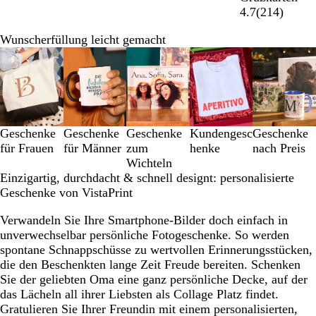
4.7
(
214
)
Wunscherfüllung leicht gemacht
Galeriebilder
1
bis
3
von
5
Geschenke
Geschenke
Geschenke
Kundengesc
Geschenke
für Frauen
für Männer
zum
henke
nach Preis
Wichteln
Einzigartig, durchdacht & schnell designt: personalisierte
Geschenke von VistaPrint
Verwandeln Sie Ihre Smartphone-Bilder doch einfach in
unverwechselbar persönliche Fotogeschenke. So werden
spontane Schnappschüsse zu wertvollen Erinnerungsstücken,
die den Beschenkten lange Zeit Freude bereiten. Schenken
Sie der geliebten Oma eine ganz persönliche Decke, auf der
das Lächeln all ihrer Liebsten als Collage Platz findet.
Gratulieren Sie Ihrer Freundin mit einem personalisierten,