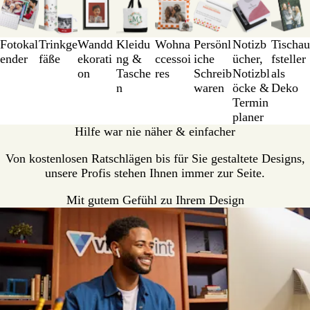
1
bis
3
Fotokal
Trinkge
Wandd
Kleidu
Wohna
Persönl
Notizb
Tischau
von
ender
fäße
ekorati
ng &
ccessoi
iche
ücher,
fsteller
8
on
Tasche
res
Schreib
Notizbl
als
n
waren
öcke &
Deko
Termin
planer
Hilfe war nie näher & einfacher
Von kostenlosen Ratschlägen bis für Sie gestaltete Designs,
unsere Profis stehen Ihnen immer zur Seite.
Mit gutem Gefühl zu Ihrem Design