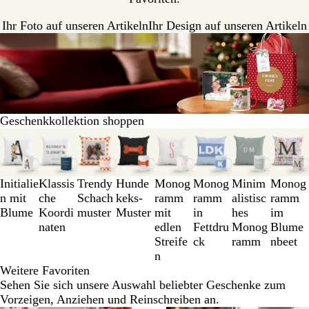
Ihr Foto auf unseren Artikeln
Ihr Design auf unseren Artikeln
Geschenkkollektion shoppen
Galeriebilder
1
bis
3
Initialie
Klassis
Trendy
Hunde
Monog
Monog
Minim
Monog
von
n mit
che
Schach
keks-
ramm
ramm
alistisc
ramm
8
Blume
Koordi
muster
Muster
mit
in
hes
im
naten
edlen
Fettdru
Monog
Blume
Streife
ck
ramm
nbeet
n
Weitere Favoriten
Sehen Sie sich unsere Auswahl beliebter Geschenke zum
Vorzeigen, Anziehen und Reinschreiben an.