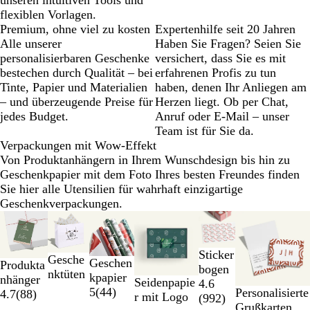
flexiblen Vorlagen.
Premium, ohne viel zu kosten
Expertenhilfe seit 20 Jahren
Alle unserer
Haben Sie Fragen? Seien Sie
personalisierbaren Geschenke
versichert, dass Sie es mit
bestechen durch Qualität – bei
erfahrenen Profis zu tun
Tinte, Papier und Materialien
haben, denen Ihr Anliegen am
– und überzeugende Preise für
Herzen liegt. Ob per Chat,
jedes Budget.
Anruf oder E-Mail – unser
Team ist für Sie da.
Verpackungen mit Wow-Effekt
Von Produktanhängern in Ihrem Wunschdesign bis hin zu
Geschenkpapier mit dem Foto Ihres besten Freundes finden
Sie hier alle Utensilien für wahrhaft einzigartige
Geschenkverpackungen.
Galeriebilder
Listenp. gesenkt
1
bis
Sticker
Gesche
2
Geschen
Produkta
bogen
nktüten
von
kpapier
nhänger
Seidenpapie
4.6
6
5
(
44
)
Personalisierte
4.7
(
88
)
r mit Logo
(
992
)
Grußkarten