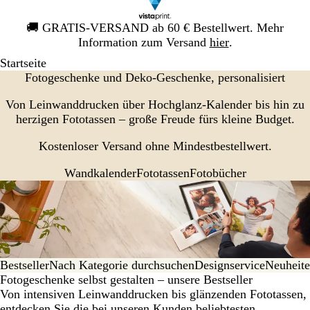
Galeriebild
🚚
GRATIS-VERSAND ab 60 € Bestellwert. Mehr
1
Information zum Versand
hier
.
von
Startseite
1
Fotogeschenke und Deko-Geschenke, personalisiert
Von Leinwanddrucken über Hochglanz-Kalender bis hin zu
herzigen Fototassen – große Freude fürs kleine Budget.
Kostenloser Versand ohne Mindestbestellwert.
Wandkalender
Fototassen
Fotobücher
Bestseller
Nach Kategorie durchsuchen
De­sign­ser­vice
Neuheit
Fotogeschenke selbst gestalten – unsere Bestseller
Von intensiven Leinwanddrucken bis glänzenden Fototassen,
entdecken Sie die bei unseren Kunden beliebtesten