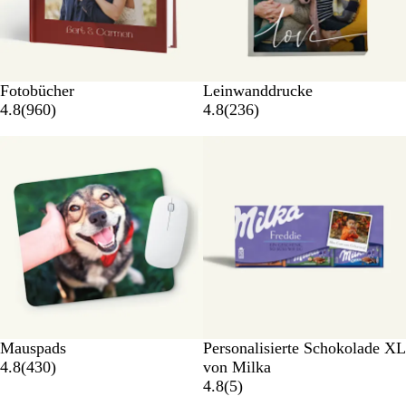
Fotobücher
Leinwanddrucke
4.8
(
960
)
4.8
(
236
)
Mauspads
Personalisierte Schokolade XL
4.8
(
430
)
von Milka
4.8
(
5
)