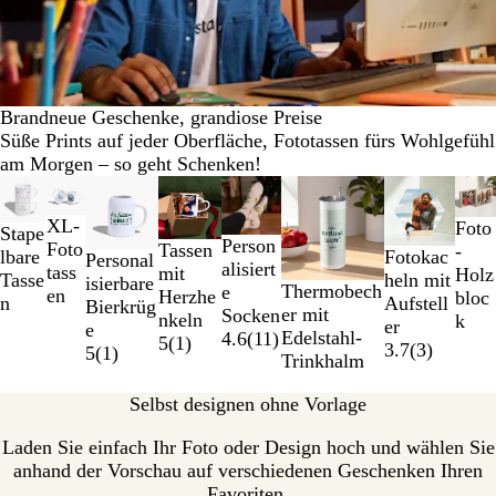
Brandneue Geschenke, grandiose Preise
Süße Prints auf jeder Oberfläche, Fototassen fürs Wohlgefühl
am Morgen – so geht Schenken!
Galeriebilder
Neu
Neu
Neu
1
XL-
Foto
bis
Stape
Person
Foto
Tassen
-
2
Fotokac
lbare
Personal
alisiert
tass
mit
Holz
von
heln mit
Tasse
isierbare
Thermobech
e
en
Herzhe
bloc
8
Aufstell
n
Bierkrüg
er mit
Socken
nkeln
k
er
e
Edelstahl-
4.6
(
11
)
5
(
1
)
3.7
(
3
)
5
(
1
)
Trinkhalm
Selbst designen ohne Vorlage
Laden Sie einfach Ihr Foto oder Design hoch und wählen Sie
anhand der Vorschau auf verschiedenen Geschenken Ihren
Favoriten.