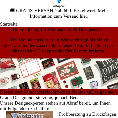
Galeriebild
🚚
GRATIS-VERSAND ab 60 € Bestellwert. Mehr
1
Information zum Versand
hier
.
von
Startseite
1
Unterstützung für Weihnachten & Designservice
Von Weihnachtskarten im Wunschdesign bis hin zu
herzerwärmenden Geschenken, unser Team hilft Ihnen gern,
das perfekte Druckprodukt fürs Fest zu kreieren.
Kostenloser Kundenservice
Sprechen Sie uns an
Designs nach
Gratis Designunterstützung, je nach Bedarf
Unsere Designexperten stehen auf Abruf bereit, um Ihnen
mit Folgendem zu helfen:
Profiberatung zu Druckfragen