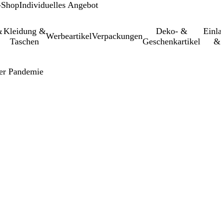
-Shop
Individuelles Angebot
&
Kleidung &
Deko- &
Einl­
Werbeartikel
Verpackungen
Taschen
Geschenkartikel
&
der Pandemie