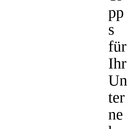
pp
s
für
Ihr
Un
ter
ne