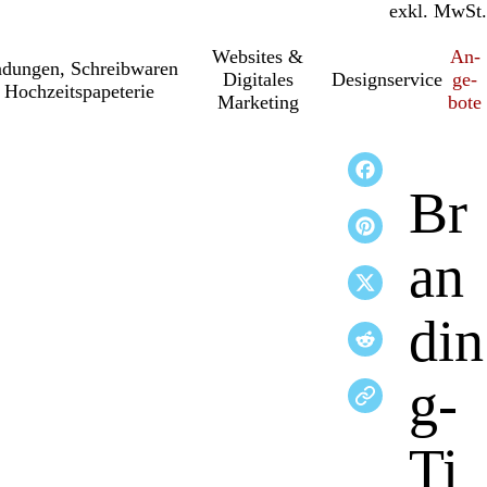
inkl. MwSt.
exkl. MwSt.
Websites &
An­­
a­dung­en, Schreib­wa­ren
Digitales
Designservice
ge­­
 Hochzeitspapeterie
Marketing
bo­­te
Br
an
din
g-
Ti