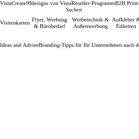
VistaCreate
99designs von Vista
Reseller-Programm
B2B Print
Flyer, Werbung
Werbetechnik &
Aufkleber 
Visitenkarten
& Bürobedarf
Außenwerbung
Etiketten
Ideas and Advice
Branding-Tipps für Ihr Unternehmen nach 