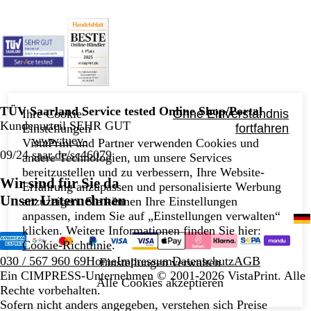
TÜV Saarland Service tested Online Shop/Portal
Ihre Cookie-
Ohne Einverständnis
Kundenurteil SEHR GUT
Einstellungen
fortfahren
www.tuev-
VistaPrint und Partner verwenden Cookies und
09/24
saar.de/sc46079
andere Technologien, um unsere Services
bereitzustellen und zu verbessern, Ihre Website-
Wir sind für Sie da
Erfahrung anzupassen und personalisierte Werbung
Unser Unternehmen
anzuzeigen. Sie können Ihre Einstellungen
anpassen, indem Sie auf „Einstellungen verwalten“
klicken. Weitere Informationen finden Sie hier:
Cookie-Richtlinie
.
030 / 567 960 69
Home
Impressum
Datenschutz
AGB
Einstellungen verwalten
Ein CIMPRESS-Unternehmen
© 2001-2026 VistaPrint. Alle
Alle Cookies akzeptieren
Rechte vorbehalten.
Sofern nicht anders angegeben, verstehen sich Preise