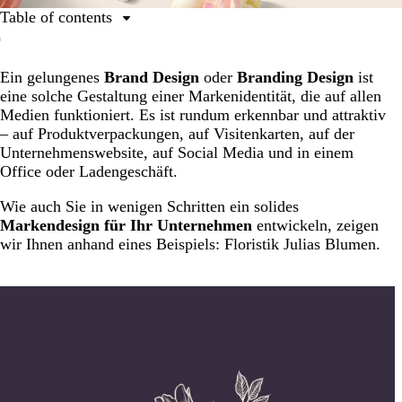
Table of contents
das Logo
Ein gelungenes
Brand Design
oder
Branding Design
ist
die Farben
eine solche Gestaltung einer Markenidentität, die auf allen
die Markenidentität
Medien funktioniert. Es ist rundum erkennbar und attraktiv
– auf Produktverpackungen, auf Visitenkarten, auf der
Das Markendesign auf einen Blick
Unternehmenswebsite, auf Social Media und in einem
Der Designer
Office oder Ladengeschäft.
Wie auch Sie in wenigen Schritten ein solides
Markendesign für Ihr Unternehmen
entwickeln, zeigen
wir Ihnen anhand eines Beispiels: Floristik Julias Blumen.