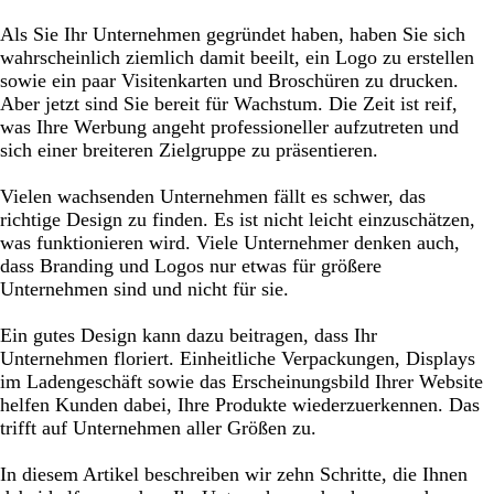
Ihr Unternehmen und Ihre Produkte
Als Sie Ihr Unternehmen gegründet haben, haben Sie sich
wahrscheinlich ziemlich damit beeilt, ein Logo zu erstellen
2. Werfen Sie jetzt einen Blick auf Ihren Wettbewerb
sowie ein paar Visitenkarten und Broschüren zu drucken.
3. Finden Sie mehr über Ihre Kunden heraus
Aber jetzt sind Sie bereit für Wachstum. Die Zeit ist reif,
was Ihre Werbung angeht professioneller aufzutreten und
4. Finden Sie heraus, was andere über Sie sagen
sich einer breiteren Zielgruppe zu präsentieren.
5. Etablieren Sie Ihre Unternehmenswerte
Vielen wachsenden Unternehmen fällt es schwer, das
6. Erstellen Sie eine Grundbotschaft
richtige Design zu finden. Es ist nicht leicht einzuschätzen,
7. Sammeln Sie Bilder
was funktionieren wird. Viele Unternehmer denken auch,
dass Branding und Logos nur etwas für größere
8. Recherchieren Sie nun den passenden Tonfall
Unternehmen sind und nicht für sie.
9. Sammeln Sie nun Ihre gesamte Arbeit
Ein gutes Design kann dazu beitragen, dass Ihr
10. Beginnen Sie mit der Designarbeit
Unternehmen floriert. Einheitliche Verpackungen, Displays
im Ladengeschäft sowie das Erscheinungsbild Ihrer Website
helfen Kunden dabei, Ihre Produkte wiederzuerkennen. Das
trifft auf Unternehmen aller Größen zu.
In diesem Artikel beschreiben wir zehn Schritte, die Ihnen