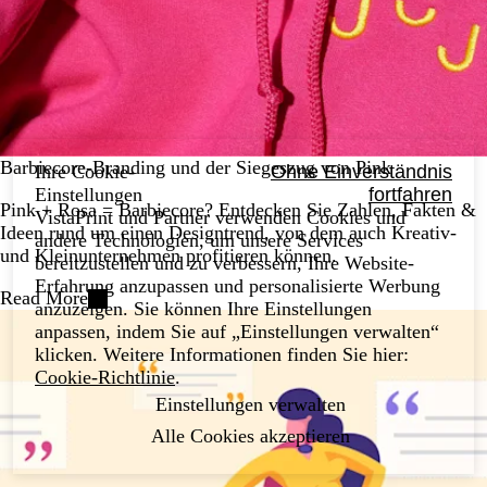
Barbiecore-Branding und der Siegeszug von Pink
Ihre Cookie-
Ohne Einverständnis
Einstellungen
fortfahren
Pink + Rosa = Barbiecore? Entdecken Sie Zahlen, Fakten &
VistaPrint und Partner verwenden Cookies und
Ideen rund um einen Designtrend, von dem auch Kreativ-
andere Technologien, um unsere Services
und Kleinunternehmen profitieren können.
bereitzustellen und zu verbessern, Ihre Website-
Erfahrung anzupassen und personalisierte Werbung
Read More
anzuzeigen. Sie können Ihre Einstellungen
anpassen, indem Sie auf „Einstellungen verwalten“
klicken. Weitere Informationen finden Sie hier:
Cookie-Richtlinie
.
Einstellungen verwalten
Alle Cookies akzeptieren