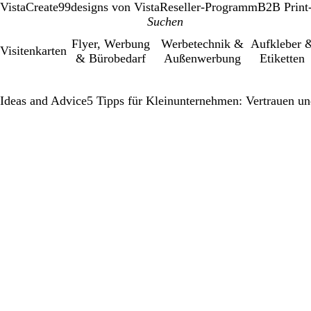
VistaCreate
99designs von Vista
Reseller-Programm
B2B Print
Flyer, Werbung
Werbetechnik &
Aufkleber 
Visitenkarten
& Bürobedarf
Außenwerbung
Etiketten
Ideas and Advice
5 Tipps für Kleinunternehmen: Vertrauen u