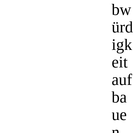
bw
ürd
igk
eit
auf
ba
ue
n