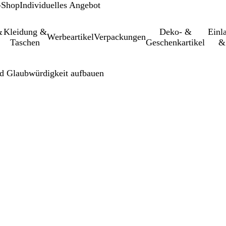
-Shop
Individuelles Angebot
&
Kleidung &
Deko- &
Einl­
Werbeartikel
Verpackungen
Taschen
Geschenkartikel
&
nd Glaubwürdigkeit aufbauen