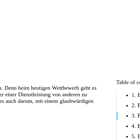
Table of c
ch. Denn beim heutigen Wettbewerb geht es
er einer Dienstleistung von anderen zu
1. 
t es auch darum, mit einem glaubwürdigen
2. 
3. 
4. 
5. 