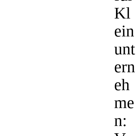
Kl
ein
unt
ern
eh
me
n: