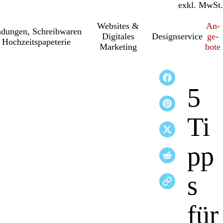
inkl. MwSt.
exkl. MwSt.
Websites &
An­­
a­dung­en, Schreib­wa­ren
Digitales
Designservice
ge­­
 Hochzeitspapeterie
Marketing
bo­­te
5
Ti
pp
s
für