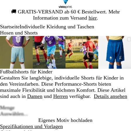
Galeriebild
🚚
GRATIS-VERSAND ab 60 € Bestellwert. Mehr
1
Information zum Versand
hier
.
von
Startseite
Individuelle Kleidung und Taschen
1
Hosen und Shorts
Galeriebild
Vergrößer-/verkleinerbares
Zoom
Verwenden
Klicken
Vergrößer-/verkleinerbares
Zoom
Verwenden
Klicken
Vergrößer-/verkleinerb
Zoom
Verwenden
Klicken
Vergröß
Zoom
Verwen
Klicken
1
Bild
auf
Sie
zum
Bild
auf
Sie
zum
Bild
auf
Sie
zum
Bild
auf
Sie
zum
von
Minimum
die
Vergrößern
Minimum
die
Vergrößern
Minimum
die
Vergrößern
Minim
die
Vergröß
4
Tasten
Tasten
Tasten
Tasten
+
+
+
+
und
und
und
und
Fußballshorts für Kinder
-
-
-
-
Gestalten Sie langlebige, individuelle Shorts für Kinder in
zum
zum
zum
zum
den Vereinsfarben. Diese Performance-Shorts bieten
Zoomen
Zoomen
Zoomen
Zoome
maximale Flexibilität und höchsten Komfort. Diese Artikel
und
und
und
und
sind auch in
Damen
und
Herren
verfügbar.
Details ansehen
die
die
die
die
Pfeiltasten
Pfeiltasten
Pfeiltasten
Pfeiltas
Menge
zum
zum
zum
zum
Loading
Auswählen...
Schwenken.
Schwenken.
Schwenken.
Schwen
options
Eigenes Motiv hochladen
Spezifikationen und Vorlagen