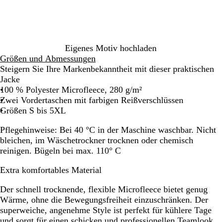
a
r
z
Eigenes Motiv hochladen
Größen und Abmessungen
Steigern Sie Ihre Markenbekanntheit mit dieser praktischen
Jacke
100 % Polyester Microfleece, 280 g/m²
Zwei Vordertaschen mit farbigen Reißverschlüssen
Größen S bis 5XL
Pflegehinweise:
Bei 40 °C in der Maschine waschbar. Nicht
bleichen, im Wäschetrockner trocknen oder chemisch
reinigen. Bügeln bei max. 110° C
Extra komfortables Material
Der schnell trocknende, flexible Microfleece bietet genug
Wärme, ohne die Bewegungsfreiheit einzuschränken. Der
superweiche, angenehme Style ist perfekt für kühlere Tage
und sorgt für einen schicken und professionellen Teamlook.