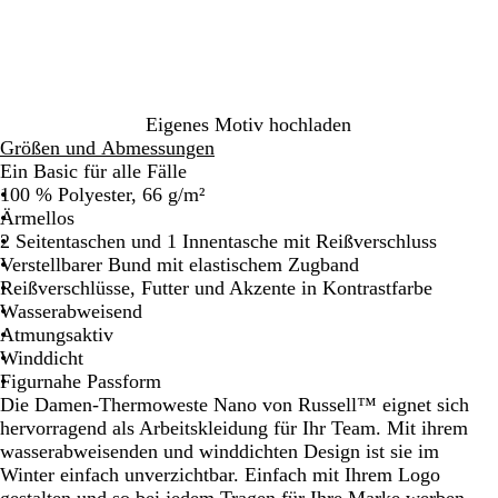
w
n
k
h
a
z
e
l
r
ö
l
g
z
s
o
r
i
l
a
s
i
u
Eigenes Motiv hochladen
c
v
Größen und Abmessungen
h
g
Ein Basic für alle Fälle
e
r
100 % Polyester, 66 g/m²
s
ü
Ärmellos
M
n
2 Seitentaschen und 1 Innentasche mit Reißverschluss
a
Verstellbarer Bund mit elastischem Zugband
r
Reißverschlüsse, Futter und Akzente in Kontrastfarbe
i
Wasserabweisend
n
Atmungsaktiv
e
Winddicht
b
Figurnahe Passform
l
Die Damen-Thermoweste Nano von Russell™ eignet sich
a
hervorragend als Arbeitskleidung für Ihr Team. Mit ihrem
u
wasserabweisenden und winddichten Design ist sie im
Winter einfach unverzichtbar. Einfach mit Ihrem Logo
gestalten und so bei jedem Tragen für Ihre Marke werben.