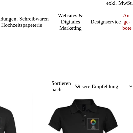
inkl. MwSt.
exkl. MwSt.
Websites &
An­­
a­dung­en, Schreib­wa­ren
Digitales
Designservice
ge­­
 Hochzeitspapeterie
Marketing
bo­­te
Sortieren
nach