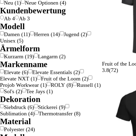
Neu
(
1
)
Neue Optionen
(
4
)
i
a
a
l
a
ü
l
a
s
t
h
i
Kundenbewertung
g
u
u
b
u
n
a
n
a
w
ß
e
n
/
/
g
a
Ab 4
Ab 3
G
S
e
r
Modell
o
i
z
Damen
(
11
)
Herren
(
14
)
Jugend
(
2
)
l
l
Unisex
(
5
)
d
b
Ärmelform
e
Kurzarm
(
19
)
Langarm
(
2
)
r
Markenname
S
R
D
M
R
Fruit of the 
c
o
u
a
o
7
3.8
(
72
)
Elevate
(
6
)
Elevate Essentials
(
2
)
h
t
n
r
t
2
Elevate NXT
(
1
)
Fruit of the Loom
(
2
)
w
m
k
i
B
Projob Workwear
(
1
)
ROLY
(
8
)
Russell
(
1
)
a
e
l
n
e
Sol's
(
2
)
Tee Jays
(
1
)
r
l
e
e
w
Dekoration
z
i
s
b
e
Siebdruck
(
6
)
Stickerei
(
9
)
e
M
l
r
Sublimation
(
4
)
Thermotransfer
(
8
)
r
a
a
t
Material
t
r
u
u
i
n
Polyester
(
24
)
n
g