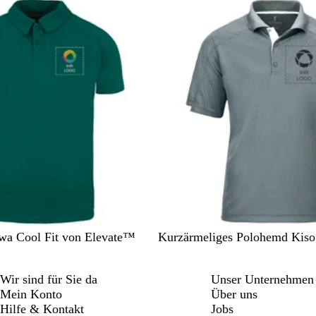
r
Nicht auf Lager
n
e
w
h
g
l
a
r
e
g
r
a
r
z
z
ü
i
n
t
S
R
wa Cool Fit von Elevate™
Kurzärmeliges Polohemd Kis
t
o
a
t
Wir sind für Sie da
Unser Unternehmen
h
Mein Konto
Über uns
l
Hilfe & Kontakt
Jobs
g