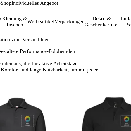
-Shop
Individuelles Angebot
&
Kleidung &
Deko- &
Einl­
Werbeartikel
Verpackungen
Taschen
Geschenkartikel
&
ation zum Versand
hier
.
 gestaltete Performance-Polohemden
mden aus, die für aktive Arbeitstage
 Komfort und lange Nutzbarkeit, um mit jeder
u gefilterten Ergebnissen springen