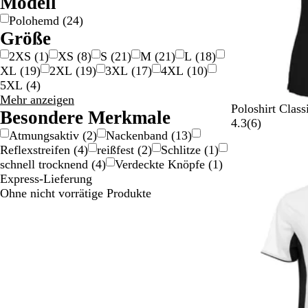
Modell
e
e
Polohemd
(
24
)
b
n
Größe
l
a
2XS
(
1
)
XS
(
8
)
S
(
21
)
M
(
21
)
L
(
18
)
u
XL
(
19
)
2XL
(
19
)
3XL
(
17
)
4XL
(
10
)
5XL
(
4
)
Größe
Mehr anzeigen
S
W
K
H
F
Poloshirt Clas
Auswahlmöglichkeiten
Besondere Merkmale
c
e
o
i
r
6
4.3
(
6
)
Atmungsaktiv
(
2
)
Nackenband
(
13
)
h
i
n
m
a
B
Reflexstreifen
(
4
)
reißfest
(
2
)
Schlitze
(
1
)
w
ß
v
m
n
e
schnell trocknend
(
4
)
Verdeckte Knöpfe
(
1
)
Neue Optionen
a
o
e
z
w
Express-Lieferung
r
i
l
ö
e
Ohne nicht vorrätige Produkte
z
-
b
s
r
G
l
i
t
r
a
s
u
a
u
c
n
u
h
g
e
e
s
n
M