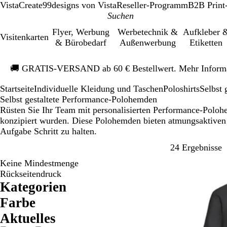
VistaCreate
99designs von Vista
Reseller-Programm
B2B Print
Flyer, Werbung
Werbetechnik &
Aufkleber 
Visitenkarten
& Bürobedarf
Außenwerbung
Etiketten
Galeriebild
🚚
GRATIS-VERSAND ab 60 € Bestellwert. Mehr Inform
1
von
Startseite
Individuelle Kleidung und Taschen
Poloshirts
Selbst
1
Selbst gestaltete Performance-Polohemden
Rüsten Sie Ihr Team mit personalisierten Performance-Polohe
konzipiert wurden. Diese Polohemden bieten atmungsaktiven
Aufgabe Schritt zu halten.
Z
24 Ergebnisse
Keine Mindestmenge
Rückseitendruck
Kategorien
Farbe
B
B
B
G
G
G
L
O
R
R
S
W
Ak­tu­elles
e
l
r
e
r
r
i
r
o
o
c
e