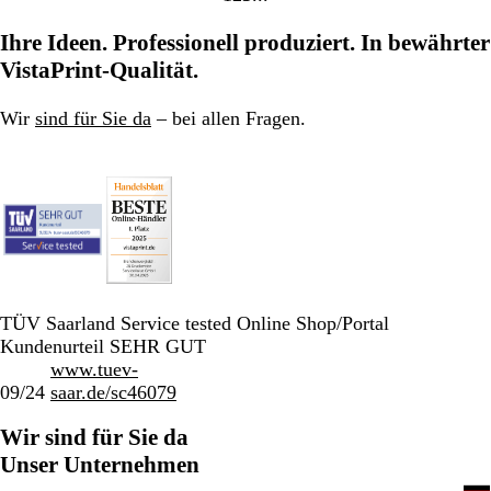
Gehe
Gehe
Gehe
zu
zu
zu
Ihre Ideen. Professionell produziert. In bewährter
Seite
Seite
Seite
VistaPrint-Qualität.
Wir
sind für Sie da
– bei allen Fragen.
TÜV Saarland Service tested Online Shop/Portal
Kundenurteil SEHR GUT
www.tuev-
09/24
saar.de/sc46079
Wir sind für Sie da
Unser Unternehmen