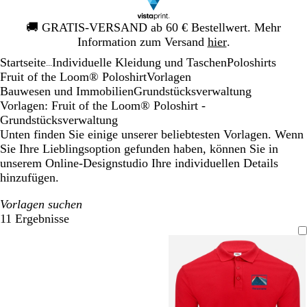
Galeriebild
🚚
GRATIS-VERSAND ab 60 € Bestellwert. Mehr
1
Information zum Versand
hier
.
von
Startseite
Individuelle Kleidung und Taschen
Poloshirts
1
...
Fruit of the Loom® Poloshirt
Vorlagen
Bauwesen und Immobilien
Grundstücksverwaltung
Vorlagen: Fruit of the Loom® Poloshirt -
Grundstücksverwaltung
Unten finden Sie einige unserer beliebtesten Vorlagen. Wenn
Sie Ihre Lieblingsoption gefunden haben, können Sie in
unserem Online-Designstudio Ihre individuellen Details
hinzufügen.
Vorlagen suchen
11 Ergebnisse
Filter