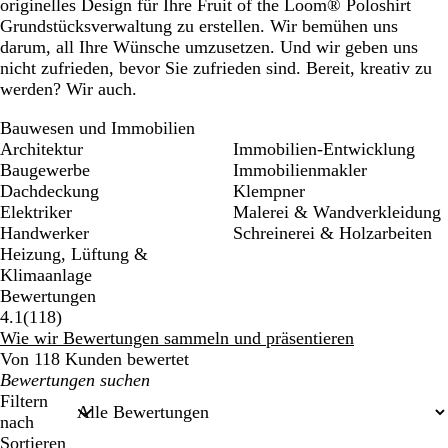
originelles Design für Ihre Fruit of the Loom® Poloshirt
Grundstücksverwaltung zu erstellen. Wir bemühen uns
darum, all Ihre Wünsche umzusetzen. Und wir geben uns
nicht zufrieden, bevor Sie zufrieden sind. Bereit, kreativ zu
werden? Wir auch.
Bauwesen und Immobilien
Architektur
Immobilien-Entwicklung
Baugewerbe
Immobilienmakler
Dachdeckung
Klempner
Elektriker
Malerei & Wandverkleidung
Handwerker
Schreinerei & Holzarbeiten
Heizung, Lüftung &
Klimaanlage
Bewertungen
118
4.1
(
118
)
Bewertungen
Wie wir Bewertungen sammeln und präsentieren
Von 118 Kunden bewertet
Meine
Sucheingaben
Filtern
nach
Sortieren