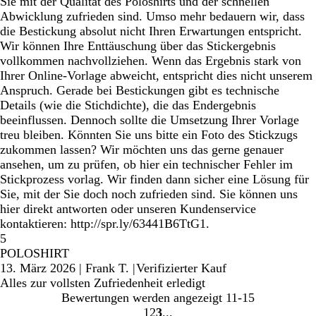
Sie mit der Qualität des Poloshirts und der schnellen
Abwicklung zufrieden sind. Umso mehr bedauern wir, dass
die Bestickung absolut nicht Ihren Erwartungen entspricht.
Wir können Ihre Enttäuschung über das Stickergebnis
vollkommen nachvollziehen. Wenn das Ergebnis stark von
Ihrer Online-Vorlage abweicht, entspricht dies nicht unserem
Anspruch. Gerade bei Bestickungen gibt es technische
Details (wie die Stichdichte), die das Endergebnis
beeinflussen. Dennoch sollte die Umsetzung Ihrer Vorlage
treu bleiben. Könnten Sie uns bitte ein Foto des Stickzugs
zukommen lassen? Wir möchten uns das gerne genauer
ansehen, um zu prüfen, ob hier ein technischer Fehler im
Stickprozess vorlag. Wir finden dann sicher eine Lösung für
Sie, mit der Sie doch noch zufrieden sind. Sie können uns
hier direkt antworten oder unseren Kundenservice
kontaktieren: http://spr.ly/63441B6TtG1.
5
POLOSHIRT
13. März 2026
|
Frank T.
|
Verifizierter Kauf
Alles zur vollsten Zufriedenheit erledigt
Bewertungen werden angezeigt
11-15
1
2
3