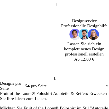
D
G
D
R
H
S
u
o
u
o
e
c
Ladevorgang
n
l
n
t
l
h
k
d
k
b
l
w
Designservice
e
e
r
b
a
Professionelle Designhilfe
l
l
a
l
r
b
l
u
a
z
r
i
n
u
a
l
Lassen Sie sich ein
u
a
komplett neues Design
n
professionell erstellen
Ab 12,00 €
1
Seite
Designs pro
1
Seite
Fruit of the Loom® Poloshirt Autoteile & Reifen: Erwecken
Sie Ihre Ideen zum Leben.
Möchten Sie Fruit of the Loom® Poloshirt im Stil "Autoteile