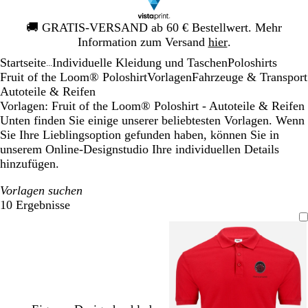
Galeriebild
🚚
GRATIS-VERSAND ab 60 € Bestellwert. Mehr
1
Information zum Versand
hier
.
von
Startseite
Individuelle Kleidung und Taschen
Poloshirts
1
...
Fruit of the Loom® Poloshirt
Vorlagen
Fahrzeuge & Transport
Autoteile & Reifen
Vorlagen: Fruit of the Loom® Poloshirt - Autoteile & Reifen
Unten finden Sie einige unserer beliebtesten Vorlagen. Wenn
Sie Ihre Lieblingsoption gefunden haben, können Sie in
unserem Online-Designstudio Ihre individuellen Details
hinzufügen.
Vorlagen suchen
10 Ergebnisse
Filter