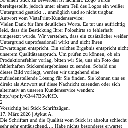
So einen Stick zu bewerben ist lachhaft. Logo wurde
bereitgestellt, jedoch unter einem Teil des Logos ein weißer
Untergrund gestickt… unmöglich und so nicht tragbar.
Antwort vom VistaPrint-Kundenservice:
Vielen Dank für Ihre deutlichen Worte. Es tut uns aufrichtig
leid, dass die Bestickung Ihrer Poloshirts so fehlerhaft
umgesetzt wurde. Wir verstehen, dass ein zusätzlicher weißer
Untergrund unprofessionell wirkt und nicht Ihren
Erwartungen entspricht. Ein solches Ergebnis entspricht nicht
unserem Qualitätsanspruch. Um prüfen zu können, ob ein
Produktionsfehler vorlag, bitten wir Sie, uns ein Foto des
fehlerhaften Stickereiergebnisses zu senden. Sobald uns
dieses Bild vorliegt, werden wir umgehend eine
zufriedenstellende Lösung für Sie finden. Sie können uns es
direkt als Antwort auf diese Nachricht zusenden oder sich
alternativ an unseren Kundenservice wenden:
http://spr.ly/63447B6wKfD.
2
Vorsichtig bei Stick Schriftzügen.
17. März 2026
|
Aykut A.
Die Schriftart und die Qualität vom Stick ist absolut schlecht
sehr sehr enttäuschend…. Habe nichts besonderes erwartet