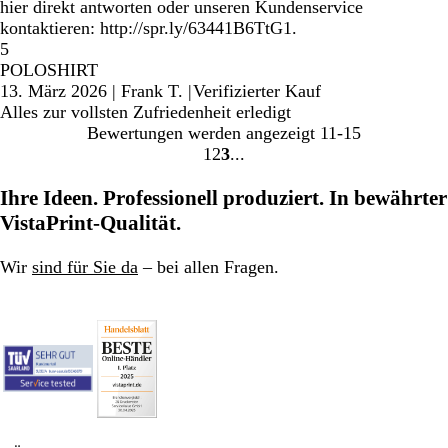
hier direkt antworten oder unseren Kundenservice
kontaktieren: http://spr.ly/63441B6TtG1.
5
POLOSHIRT
13. März 2026
|
Frank T.
|
Verifizierter Kauf
Alles zur vollsten Zufriedenheit erledigt
Bewertungen werden angezeigt
11-15
1
2
3
Gehe
Gehe
Gehe
zu
zu
zu
Ihre Ideen. Professionell produziert. In bewährter
Seite
Seite
Seite
VistaPrint-Qualität.
Wir
sind für Sie da
– bei allen Fragen.