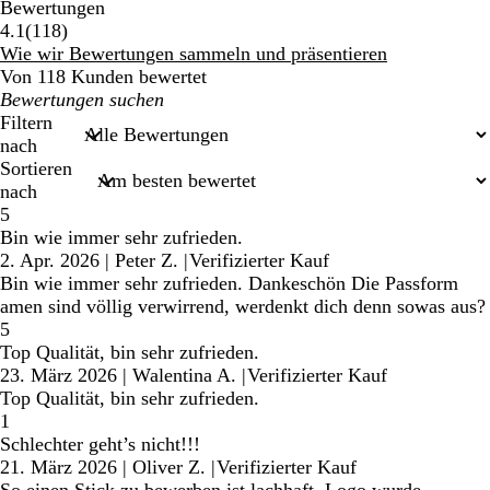
Bewertungen
118
4.1
(
118
)
Bewertungen
Wie wir Bewertungen sammeln und präsentieren
Von 118 Kunden bewertet
Meine
Sucheingaben
Filtern
nach
Sortieren
nach
5
Bin wie immer sehr zufrieden.
2. Apr. 2026
|
Peter Z.
|
Verifizierter Kauf
Bin wie immer sehr zufrieden. Dankeschön Die Passform
amen sind völlig verwirrend, werdenkt dich denn sowas aus?
5
Top Qualität, bin sehr zufrieden.
23. März 2026
|
Walentina A.
|
Verifizierter Kauf
Top Qualität, bin sehr zufrieden.
1
Schlechter geht’s nicht!!!
21. März 2026
|
Oliver Z.
|
Verifizierter Kauf