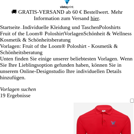
Galeriebild
🚚
GRATIS-VERSAND ab 60 € Bestellwert. Mehr
1
Information zum Versand
hier
.
von
Startseite
Individuelle Kleidung und Taschen
Poloshirts
1
...
Fruit of the Loom® Poloshirt
Vorlagen
Schönheit & Wellness
Kosmetik & Schönheitsberatung
Vorlagen: Fruit of the Loom® Poloshirt - Kosmetik &
Schönheitsberatung
Unten finden Sie einige unserer beliebtesten Vorlagen. Wenn
Sie Ihre Lieblingsoption gefunden haben, können Sie in
unserem Online-Designstudio Ihre individuellen Details
hinzufügen.
Vorlagen suchen
19 Ergebnisse
Filter