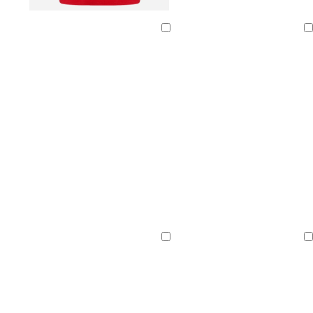
D
W
W
D
D
u
e
a
u
u
Ladevorgang
Ladevorgang
n
i
l
n
n
k
n
d
k
k
e
r
g
e
e
l
o
r
l
l
g
t
ü
g
g
r
n
r
r
a
a
a
u
u
u
W
G
O
e
o
l
Ladevorgang
Ladevorgang
i
l
i
n
d
v
r
g
o
r