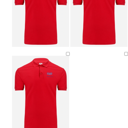
b
l
l
i
a
l
u
a
W
M
D
e
a
u
Ladevorgang
i
g
n
n
e
k
r
n
e
o
t
l
t
a
g
r
a
u