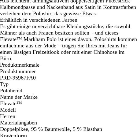
Aus leichtem, atmungsaktivem doppelseitigem Pikeestrick
A
h
n
t
r
Halbmondpasse und Nackenband aus Satin in Kontrastfarben
n
w
t
a
verleihen dem Poloshirt das gewisse Etwas
t
a
h
z
Erhältlich in verschiedenen Farben
h
r
r
i
Es gibt einige unverzichtbare Kleidungsstücke, die sowohl
r
z
a
t
Männer als auch Frauen besitzen sollten – und dieses
a
z
Elevate™ Markham Polo ist eines davon. Poloshirts kommen
z
i
einfach nie aus der Mode – tragen Sie Ihres mit Jeans für
i
t
einen lässigen Freizeitlook oder mit einer Chinohose im
t
Büro.
Produktmerkmale
Produktnummer
PRD-95967FA0
Typ
Polohemd
Name der Marke
Elevate™
Modell
Herren
Materialangaben
Doppelpikee, 95 % Baumwolle, 5 % Elasthan
Kragenform