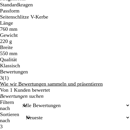
Standardkragen
Passform
Seitenschlitze V-Kerbe
Länge
760 mm
Gewicht
220 g
Breite
550 mm
Qualität
Klassisch
Bewertungen
1
3
(
1
)
Bewertungen
Wie wir Bewertungen sammeln und präsentieren
Von 1 Kunden bewertet
Meine
Sucheingaben
Filtern
nach
Sortieren
nach
3