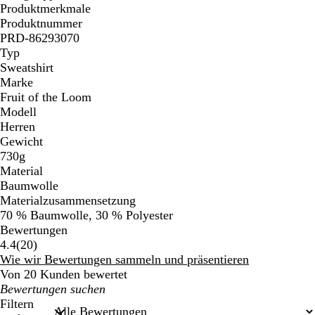
Produktmerkmale
Produktnummer
PRD-86293070
Typ
Sweatshirt
Marke
Fruit of the Loom
Modell
Herren
Gewicht
730g
Material
Baumwolle
Materialzusammensetzung
70 % Baumwolle, 30 % Polyester
Bewertungen
20
4.4
(
20
)
Bewertungen
Wie wir Bewertungen sammeln und präsentieren
Von 20 Kunden bewertet
Meine
Sucheingaben
Filtern