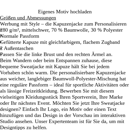
e
O
b
l
Eigenes Motiv hochladen
l
i
Größen und Abmessungen
a
v
Werbung mit Style – die Kapuzenjacke zum Personalisieren
u
g
280 g/m², mittelschwer, 70 % Baumwolle, 30 % Polyester
r
Normale Passform
ü
Gefütterte Kapuze mit gleichfarbigem, flachem Zugband
n
2 Außentaschen
Passen Sie die linke Brust und den rechten Ärmel an.
Beim Wandern oder beim Entspannen zuhause, diese
bequeme Sweatjacke mit Kapuze hält Sie bei jedem
Vorhaben schön warm. Die personalisierbare Kapuzenjacke
aus weicher, langlebiger Baumwoll-Polyester-Mischung hat
eine reguläre Passform – ideal für sportliche Aktivitäten oder
als lässige Freizeitkleidung. Bewerben Sie mit diesem
vielseitigen Kleidungsstück Ihren Sportverein, Ihre Marke
oder Ihr nächstes Event. Möchten Sie jetzt Ihre Sweatjacke
designen? Einfach Ihr Logo, ein Motiv oder einen Text
hinzufügen und das Design in der Vorschau im interaktiven
Studio ansehen. Unser Expertenteam ist für Sie da, um mit
Designtipps zu helfen.