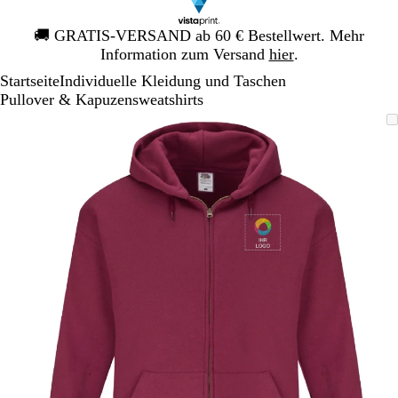
Galeriebild
🚚
GRATIS-VERSAND ab 60 € Bestellwert. Mehr
1
Information zum Versand
hier
.
von
Startseite
Individuelle Kleidung und Taschen
1
Pullover & Kapuzensweatshirts
Galeriebild
Vergrößer-/verkleinerbares
Zoom
Verwenden
Klicken
1
Bild
auf
Sie
zum
von
Minimum
die
Vergrößern
1
Tasten
+
und
-
zum
Zoomen
und
die
Pfeiltasten
zum
Schwenken.