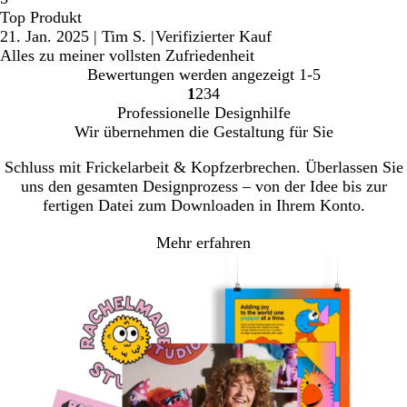
Top Produkt
21. Jan. 2025
|
Tim S.
|
Verifizierter Kauf
Alles zu meiner vollsten Zufriedenheit
Bewertungen werden angezeigt
1-5
1
2
3
4
Gehe
Gehe
Gehe
Gehe
Professionelle Designhilfe
zu
zu
zu
zu
Wir übernehmen die Gestaltung für Sie
Seite
Seite
Seite
Seite
Schluss mit Frickelarbeit & Kopfzerbrechen. Überlassen Sie
uns den gesamten Designprozess – von der Idee bis zur
fertigen Datei zum Downloaden in Ihrem Konto.
Mehr erfahren