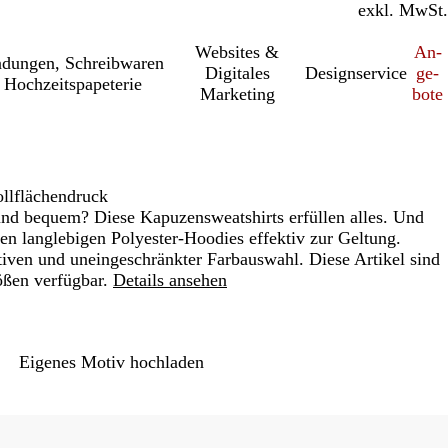
inkl. MwSt.
exkl. MwSt.
Websites &
An­­
a­dung­en, Schreib­wa­ren
Digitales
Designservice
ge­­
 Hochzeitspapeterie
Marketing
bo­­te
llflächendruck
nd bequem? Diese Kapuzensweatshirts erfüllen alles. Und
 langlebigen Polyester-Hoodies effektiv zur Geltung.
tiven und uneingeschränkter Farbauswahl. Diese Artikel sind
ßen verfügbar.
Details ansehen
Loading
options
Eigenes Motiv hochladen