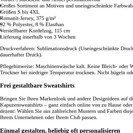
Großes Sortiment an Motiven und uneingeschränkte Farbwah
Schwenken.
Schwenken.
Sch
Größen S bis 4XL
Romanit-Jersey, 375 g/m²
92 % Polyester, 8 % Elasthan
Verstellbarer Kordelzug, 115 cm
Lieferung innerhalb von 3 Wochen
Druckverfahren:
Sublimationsdruck (Uneingeschränkte Druckfa
dauerhafter Druck).
Pflegehinweise:
Maschinenwäsche kalt. Keine Bleich- oder W
Trockner bei niedriger Temperatur trocknen. Nicht bügeln od
Frei gestaltbare Sweatshirts
Bringen Sie Ihren Markenlook und andere Designideen auf d
Kapuzensweatshirts – ganz einfach online von zu Hause oder
dezent: Wählen Sie aus zahlreichen Mustern und Farben dieje
Ihrem Unternehmen oder Ihrem Club passen.
Einmal gestalten, beliebig oft personalisieren