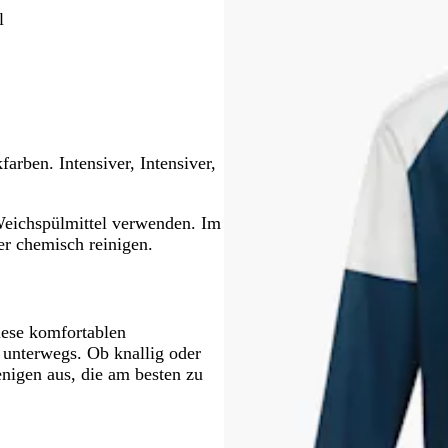
l
wenken.
Schwenken.
rben. Intensiver, Intensiver,
eichspülmittel verwenden. Im
er chemisch reinigen.
iese komfortablen
 unterwegs. Ob knallig oder
nigen aus, die am besten zu