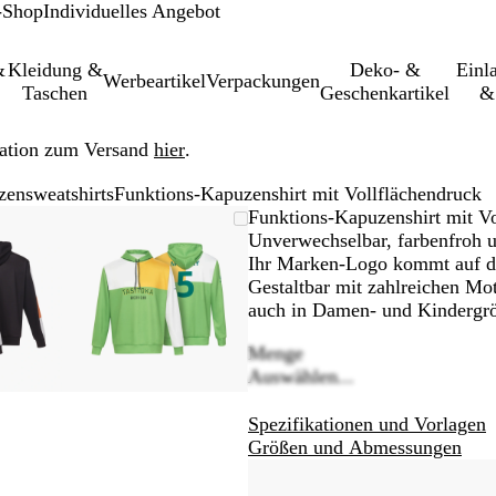
-Shop
Individuelles Angebot
&
Kleidung &
Deko- &
Einl­
Werbeartikel
Verpackungen
Taschen
Geschenkartikel
&
ation zum Versand
hier
.
zensweatshirts
Funktions-Kapuzenshirt mit Vollflächendruck
größer-/verkleinerbares
om
wenden
cken
Vergrößer-/verkleinerbares
Zoom
Verwenden
Klicken
Funktions-Kapuzenshirt mit Vo
d
m
Bild
auf
Sie
zum
Unverwechselbar, farbenfroh u
nimum
größern
Minimum
die
Vergrößern
Ihr Marken-Logo kommt auf den
ten
Tasten
Gestaltbar mit zahlreichen Mo
+
auch in Damen- und Kindergrö
und
Menge
-
Auswählen...
m
zum
omen
Zoomen
Spezifikationen und Vorlagen
und
Größen und Abmessungen
die
ltasten
Pfeiltasten
m
zum