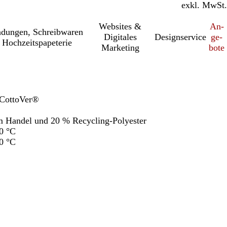
inkl. MwSt.
exkl. MwSt.
Websites &
An­­
a­dung­en, Schreib­wa­ren
Digitales
Designservice
ge­­
 Hochzeitspapeterie
Marketing
bo­­te
 CottoVer®
m Handel und 20 % Recycling-Polyester
0 °C
0 °C
h