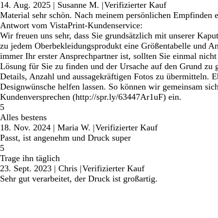
14. Aug. 2025
|
Susanne M.
|
Verifizierter Kauf
Material sehr schön. Nach meinem persönlichen Empfinden et
Antwort vom VistaPrint-Kundenservice:
Wir freuen uns sehr, dass Sie grundsätzlich mit unserer Kaput
zu jedem Oberbekleidungsprodukt eine Größentabelle und Anga
immer Ihr erster Ansprechpartner ist, sollten Sie einmal nich
Lösung für Sie zu finden und der Ursache auf den Grund zu 
Details, Anzahl und aussagekräftigen Fotos zu übermitteln. E
Designwünsche helfen lassen. So können wir gemeinsam siche
Kundenversprechen (http://spr.ly/63447Ar1uF) ein.
5
Alles bestens
18. Nov. 2024
|
Maria W.
|
Verifizierter Kauf
Passt, ist angenehm und Druck super
5
Trage ihn täglich
23. Sept. 2023
|
Chris
|
Verifizierter Kauf
Sehr gut verarbeitet, der Druck ist großartig.