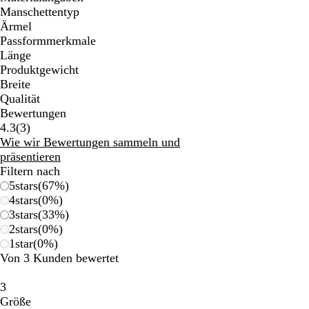
Manschettentyp
Ärmel
Passformmerkmale
Länge
Produktgewicht
Breite
Qualität
Bewertungen
3
4.3
(
3
)
Bewertungen
Wie wir Bewertungen sammeln und
präsentieren
Filtern nach
5
stars
(
67
%)
4
stars
(
0
%)
3
stars
(
33
%)
2
stars
(
0
%)
1
star
(
0
%)
Von 3 Kunden bewertet
3
Größe