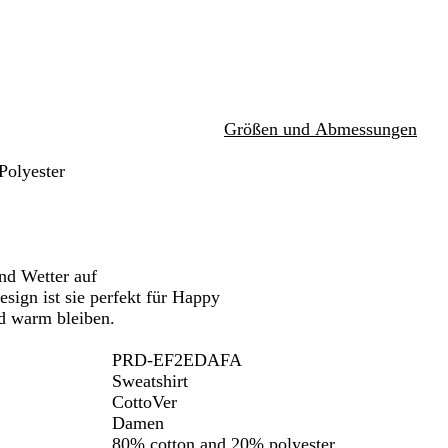
w
e
l
s
e
l
r
ken.
Schwenken.
Schwenken.
e
b
b
b
g
z
i
l
l
l
r
ß
a
a
a
a
u
u
u
u
Größen und Abmessungen
Polyester
nd Wetter auf
sign ist sie perfekt für Happy
d warm bleiben.
PRD-EF2EDAFA
Sweatshirt
CottoVer
Damen
80% cotton and 20% polyester