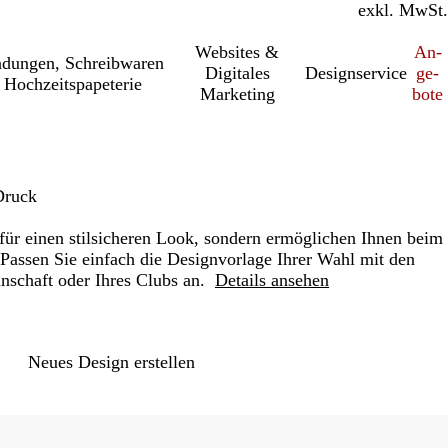
inkl. MwSt.
exkl. MwSt.
Websites &
An­­
a­dung­en, Schreib­wa­ren
Digitales
Designservice
ge­­
 Hochzeitspapeterie
Marketing
bo­­te
Druck
 für einen stilsicheren Look, sondern ermöglichen Ihnen beim
 Passen Sie einfach die Designvorlage Ihrer Wahl mit den
nschaft oder Ihres Clubs an.
Details ansehen
Loading
options
Neues Design erstellen