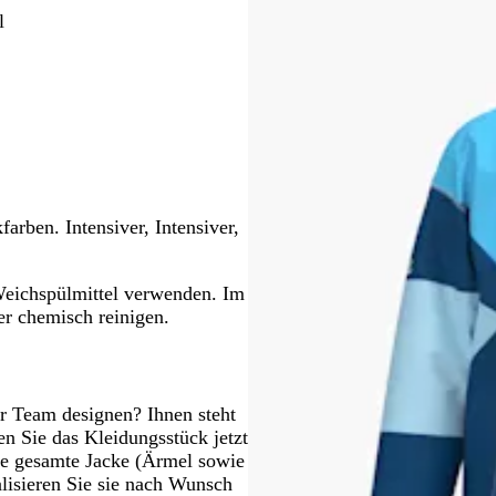
l
Schwenken.
rben. Intensiver, Intensiver,
eichspülmittel verwenden. Im
er chemisch reinigen.
Ihr Team designen? Ihnen steht
n Sie das Kleidungsstück jetzt
die gesamte Jacke (Ärmel sowie
lisieren Sie sie nach Wunsch