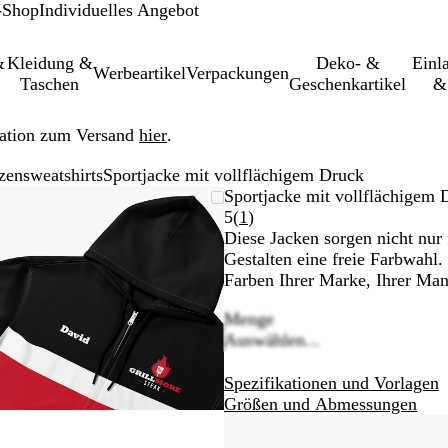
-Shop
Individuelles Angebot
&
Kleidung &
Deko- &
Einl­
Werbeartikel
Verpackungen
Taschen
Geschenkartikel
&
ation zum Versand
hier
.
zensweatshirts
Sportjacke mit vollflächigem Druck
leinerbares
Vergrößer-/verkleinerbares
Zoom
Verwenden
Klicken
Sportjacke mit vollflächigem 
Bild
auf
Sie
zum
Bewertungen
5
(
1
)
Minimum
die
Vergrößern
1
Diese Jacken sorgen nicht nur
Tasten
lesen
Gestalten eine freie Farbwahl.
+
Farben Ihrer Marke, Ihrer Man
und
Menge
-
Auswählen...
zum
Zoomen
Spezifikationen und Vorlagen
und
Größen und Abmessungen
die
Pfeiltasten
zum