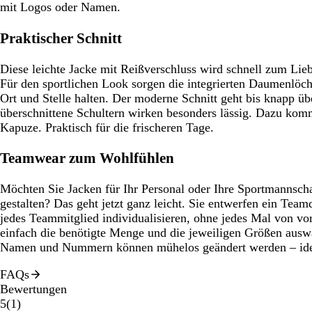
mit Logos oder Namen.
Praktischer Schnitt
Diese leichte Jacke mit Reißverschluss wird schnell zum Lieb
Für den sportlichen Look sorgen die integrierten Daumenlöc
Ort und Stelle halten. Der moderne Schnitt geht bis knapp üb
überschnittene Schultern wirken besonders lässig. Dazu kom
Kapuze. Praktisch für die frischeren Tage.
Teamwear zum Wohlfühlen
Möchten Sie Jacken für Ihr Personal oder Ihre Sportmannscha
gestalten? Das geht jetzt ganz leicht. Sie entwerfen ein Tea
jedes Teammitglied individualisieren, ohne jedes Mal von v
einfach die benötigte Menge und die jeweiligen Größen auswäh
Namen und Nummern können mühelos geändert werden – ide
FAQs
Bewertungen
1
5
(
1
)