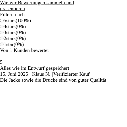
Bewertungen
Wie wir Bewertungen sammeln und
präsentieren
Filtern nach
5
stars
(
100
%)
4
stars
(
0
%)
3
stars
(
0
%)
2
stars
(
0
%)
1
star
(
0
%)
Von 1 Kunden bewertet
5
Alles wie im Entwurf gespeichert
15. Juni 2025
|
Klaus N.
|
Verifizierter Kauf
Die Jacke sowie die Drucke sind von guter Qualität