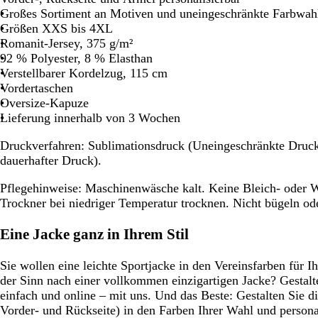
Großes Sortiment an Motiven und uneingeschränkte Farbwah
Schwenken.
Schwenken.
Größen XXS bis 4XL
Romanit-Jersey, 375 g/m²
92 % Polyester, 8 % Elasthan
Verstellbarer Kordelzug, 115 cm
Vordertaschen
Oversize-Kapuze
Lieferung innerhalb von 3 Wochen
Druckverfahren:
Sublimationsdruck (Uneingeschränkte Druckfa
dauerhafter Druck).
Pflegehinweise:
Maschinenwäsche kalt. Keine Bleich- oder W
Trockner bei niedriger Temperatur trocknen. Nicht bügeln od
Eine Jacke ganz in Ihrem Stil
Sie wollen eine leichte Sportjacke in den Vereinsfarben für 
der Sinn nach einer vollkommen einzigartigen Jacke? Gestalte
einfach und online – mit uns. Und das Beste: Gestalten Sie 
Vorder- und Rückseite) in den Farben Ihrer Wahl und persona