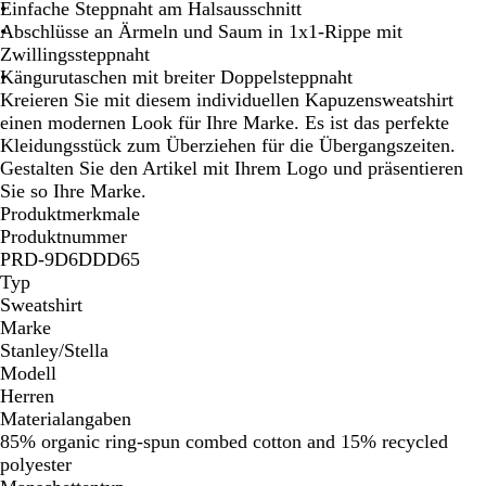
i
m
l
e
r
Einfache Steppnaht am Halsausschnitt
e
a
i
b
t
Abschlüsse an Ärmeln und Saum in 1x1-Rippe mit
r
r
e
l
Zwillingssteppnaht
t
m
r
a
Kängurutaschen mit breiter Doppelsteppnaht
o
t
u
Kreieren Sie mit diesem individuellen Kapuzensweatshirt
r
einen modernen Look für Ihre Marke. Es ist das perfekte
i
Kleidungsstück zum Überziehen für die Übergangszeiten.
e
Gestalten Sie den Artikel mit Ihrem Logo und präsentieren
r
Sie so Ihre Marke.
t
Produktmerkmale
Produktnummer
PRD-9D6DDD65
Typ
Sweatshirt
Marke
Stanley/Stella
Modell
Herren
Materialangaben
85% organic ring-spun combed cotton and 15% recycled
polyester