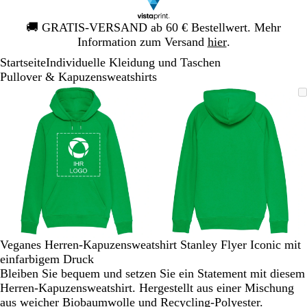
Galeriebild
🚚
GRATIS-VERSAND ab 60 € Bestellwert. Mehr
1
Information zum Versand
hier
.
von
Startseite
Individuelle Kleidung und Taschen
1
Pullover & Kapuzensweatshirts
Galeriebild
Vergrößer-/verkleinerbares
Zoom
Verwenden
Klicken
Vergrößer-/verk
Zoom
Verwenden
Klicken
1
Bild
auf
Sie
zum
Bild
auf
Sie
zum
von
Minimum
die
Vergrößern
Minimum
die
Vergrößern
2
Tasten
Tasten
+
+
und
und
-
-
zum
zum
Zoomen
Zoomen
und
und
die
die
Veganes Herren-Kapuzensweatshirt Stanley Flyer Iconic mit
Pfeiltasten
Pfeiltasten
einfarbigem Druck
zum
zum
Bleiben Sie bequem und setzen Sie ein Statement mit diesem
Schwenken.
Schwenken.
Herren-Kapuzensweatshirt. Hergestellt aus einer Mischung
aus weicher Biobaumwolle und Recycling-Polyester.