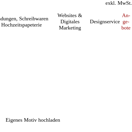
inkl. MwSt.
exkl. MwSt.
Websites &
An­­
a­dung­en, Schreib­wa­ren
Digitales
Designservice
ge­­
 Hochzeitspapeterie
Marketing
bo­­te
h
Eigenes Motiv hochladen