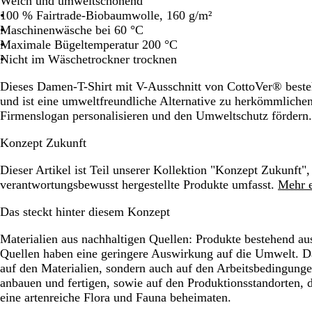
Weich und umweltschonend
Schwenken.
Schwenken.
Schwenken.
Schwenken.
Schwenke
100 % Fairtrade-Biobaumwolle, 160 g/m²
Maschinenwäsche bei 60 °C
Maximale Bügeltemperatur 200 °C
Nicht im Wäschetrockner trocknen
Dieses Damen-T-Shirt mit V-Ausschnitt von CottoVer® best
und ist eine umweltfreundliche Alternative zu herkömmlichen
Firmenslogan personalisieren und den Umweltschutz fördern.
Konzept Zukunft
Dieser Artikel ist Teil unserer Kollektion "Konzept Zukunft",
verantwortungsbewusst hergestellte Produkte umfasst.
Mehr e
Das steckt hinter diesem Konzept
Materialien aus nachhaltigen Quellen:
Produkte bestehend aus
Quellen haben eine geringere Auswirkung auf die Umwelt. Da
auf den Materialien, sondern auch auf den Arbeitsbedingunge
anbauen und fertigen, sowie auf den Produktionsstandorten,
eine artenreiche Flora und Fauna beheimaten.