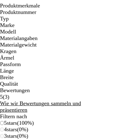
Produktmerkmale
Produktnummer
Typ
Marke
Modell
Materialangaben
Materialgewicht
Kragen
Ärmel
Passform
Länge
Breite
Qualität
Bewertungen
3
5
(
3
)
Bewertungen
Wie wir Bewertungen sammeln und
präsentieren
Filtern nach
5
stars
(
100
%)
4
stars
(
0
%)
3
stars
(
0
%)