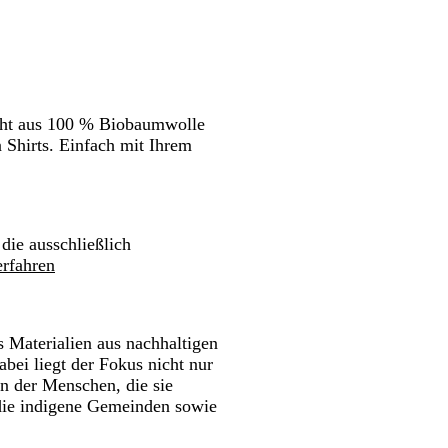
n.
Schwenken.
Schwenken.
Schwenken.
eht aus 100 % Biobaumwolle
 Shirts. Einfach mit Ihrem
 die ausschließlich
rfahren
 Materialien aus nachhaltigen
bei liegt der Fokus nicht nur
n der Menschen, die sie
 die indigene Gemeinden sowie