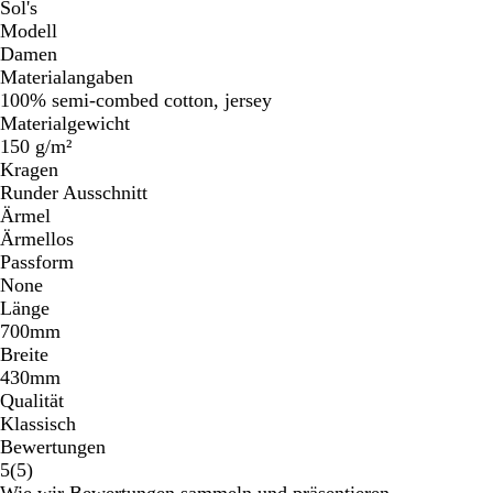
Sol's
Modell
Damen
Materialangaben
100% semi-combed cotton, jersey
Materialgewicht
150 g/m²
Kragen
Runder Ausschnitt
Ärmel
Ärmellos
Passform
None
Länge
700mm
Breite
430mm
Qualität
Klassisch
Bewertungen
5
5
(
5
)
Bewertungen