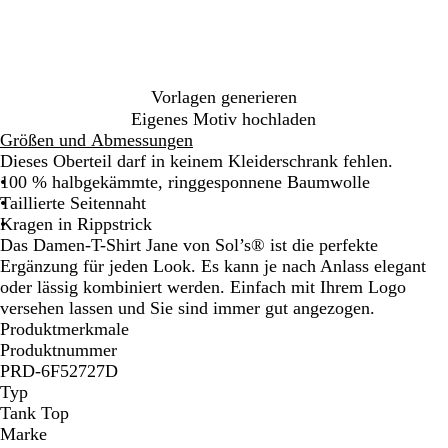
l
g
g
o
s
b
s
e
n
c
l
b
e
h
a
l
w
u
a
a
Vorlagen generieren
u
r
Eigenes Motiv hochladen
z
Größen und Abmessungen
Dieses Oberteil darf in keinem Kleiderschrank fehlen.
100 % halbgekämmte, ringgesponnene Baumwolle
Taillierte Seitennaht
Kragen in Rippstrick
Das Damen-T-Shirt Jane von Sol’s® ist die perfekte
Ergänzung für jeden Look. Es kann je nach Anlass elegant
oder lässig kombiniert werden. Einfach mit Ihrem Logo
versehen lassen und Sie sind immer gut angezogen.
Produktmerkmale
Produktnummer
PRD-6F52727D
Typ
Tank Top
Marke