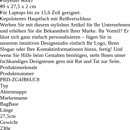
Polyester 600D
r
e
39 x 27,5 x 2 cm
z
l
Für Laptops bis zu 15,6 Zoll geeignet.
i
Gepolstertes Hauptfach mit Reißverschluss
e
Werben Sie mit diesem stylishen Artikel für Ihr Unternehmen
r
und erhöhen Sie die Bekanntheit Ihrer Marke. Ihr Vorteil? Er
t
lässt sich ganz einfach personalisieren – fügen Sie in
unserem intuitiven Designstudio einfach Ihr Logo, Ihren
Slogan oder Ihre Kontaktinformationen hinzu, fertig! Und
wenn Sie Hilfe beim Gestalten benötigen, steht Ihnen unser
fachkundiges Designteam gern mit Rat und Tat zur Seite.
Produktmerkmale
Produktnummer
PRD-ZG4JB6UC8
Typ
Aktenmappe
Markenname
BagBase
Länge
27,5cm
Gewicht
230g