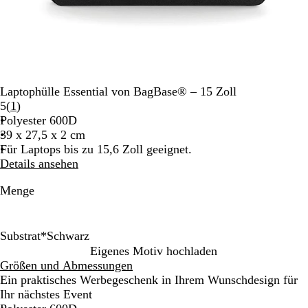
Laptophülle Essential von BagBase® – 15 Zoll
Bewertungen
5
(
1
)
1
Polyester 600D
lesen
39 x 27,5 x 2 cm
Für Laptops bis zu 15,6 Zoll geeignet.
Details ansehen
Menge
Substrat
*
Schwarz
S
G
Eigenes Motiv hochladen
c
r
Größen und Abmessungen
h
a
Ein praktisches Werbegeschenk in Ihrem Wunschdesign für
w
u
Ihr nächstes Event
a
m