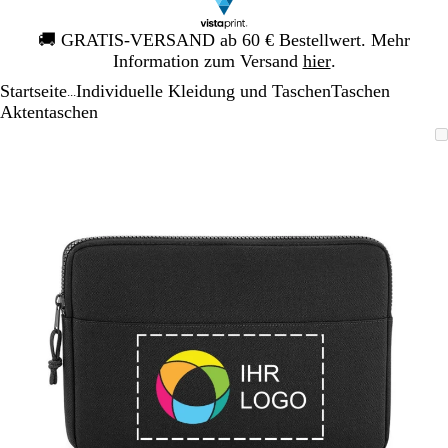
Galeriebild
🚚
GRATIS-VERSAND ab 60 € Bestellwert. Mehr
1
Information zum Versand
hier
.
von
Startseite
Individuelle Kleidung und Taschen
Taschen
1
...
Aktentaschen
Galeriebild
Vergrößer-/verkleinerbares
Zoom
Verwenden
Klicken
1
Bild
auf
Sie
zum
von
Minimum
die
Vergrößern
1
Tasten
+
und
-
zum
Zoomen
und
die
Pfeiltasten
zum
Schwenken.