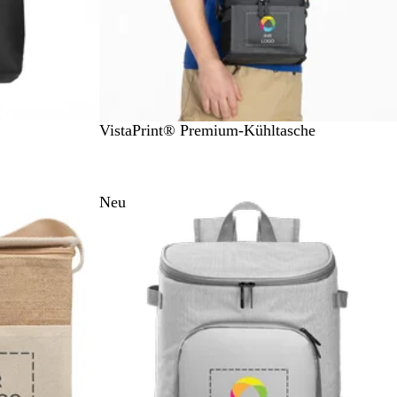
S
VistaPrint® Premium-Kühltasche
c
h
w
Neu
a
r
z