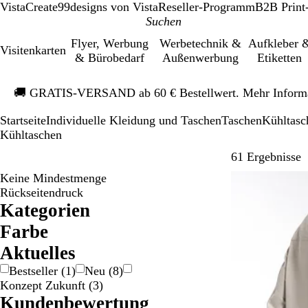
VistaCreate
99designs von Vista
Reseller-Programm
B2B Print
Flyer, Werbung
Werbetechnik &
Aufkleber 
Visitenkarten
& Bürobedarf
Außenwerbung
Etiketten
Galeriebild
🚚
GRATIS-VERSAND ab 60 € Bestellwert. Mehr Inform
1
von
Startseite
Individuelle Kleidung und Taschen
Taschen
Kühltasc
1
Kühltaschen
Z
61 Ergebnisse
Keine Mindestmenge
Bestseller
Rückseitendruck
Kategorien
Farbe
B
B
B
G
G
G
G
O
R
R
S
W
Ak­tu­elles
e
l
r
e
r
r
r
r
o
o
c
e
Bestseller
(
1
)
Neu
(
8
)
i
a
a
l
a
a
ü
a
s
t
h
i
Konzept Zukunft
(
3
)
g
u
u
b
u
u
n
n
a
w
ß
Kundenbewertung
e
n
/
/
g
a