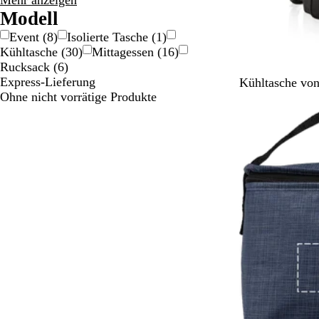
Mehr anzeigen
Auswahlmöglichkeiten
Modell
Event
(
8
)
Isolierte Tasche
(
1
)
Kühltasche
(
30
)
Mittagessen
(
16
)
Rucksack
(
6
)
Express-Lieferung
S
Kühltasche vo
Ohne nicht vorrätige Produkte
c
h
w
a
r
z
/
G
r
a
u