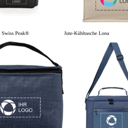
B
n Swiss Peak®
Jute-Kühltasche Lona
e
i
g
e