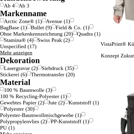
G
S
e
r
Ab 4
Ab 3
o
i
z
Markenname
l
l
Arctic Zone®
(
1
)
Avenue
(
1
)
d
b
BagBase
(
1
)
Bullet
(
9
)
Field & Co.
(
1
)
e
Ohne Markenkennzeichnung
(
20
)
Quadra
(
1
)
r
Stamina®
(
4
)
Swiss Peak
(
2
)
S
G
B
VistaPrint® Kü
Unspecified
(
17
)
c
r
l
Markenname
Mehr anzeigen
Konzept Zukun
h
a
a
Auswahlmöglichkeiten
Dekoration
w
u
u
Lasergravur
(
2
)
Siebdruck
(
35
)
a
Stickerei
(
6
)
Thermotransfer
(
20
)
r
Material
z
100 % Baumwolle
(
3
)
100 % Recycling-Polyester
(
1
)
Gewebtes Papier
(
2
)
Jute
(
2
)
Kunststoff
(
1
)
Polyester
(
30
)
Polyester-Baumwollmischgewebe
(
1
)
Polypropylenvlies
(
2
)
PP-Kunststoff
(
1
)
PU
(
1
)
Material