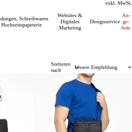
inkl. MwSt.
exkl. MwSt.
Websites &
An­­
a­dung­en, Schreib­wa­ren
Digitales
Designservice
ge­­
 Hochzeitspapeterie
Marketing
bo­­te
Sortieren
nach
Neu