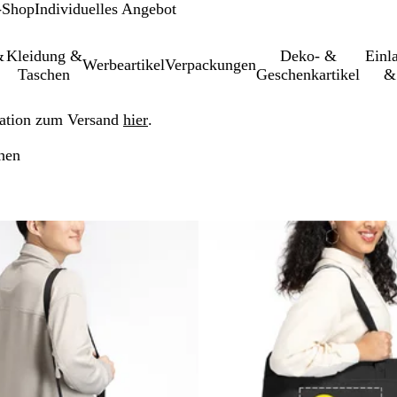
-Shop
Individuelles Angebot
&
Kleidung &
Deko- &
Einl­
Werbeartikel
Verpackungen
Taschen
Geschenkartikel
&
ation zum Versand
hier
.
hen
u gefilterten Ergebnissen springen