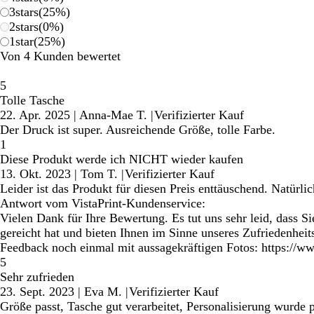
3
stars
(
25
%)
2
stars
(
0
%)
1
star
(
25
%)
Von 4 Kunden bewertet
5
Tolle Tasche
22. Apr. 2025
|
Anna-Mae T.
|
Verifizierter Kauf
Der Druck ist super. Ausreichende Größe, tolle Farbe.
1
Diese Produkt werde ich NICHT wieder kaufen
13. Okt. 2023
|
Tom T.
|
Verifizierter Kauf
Leider ist das Produkt für diesen Preis enttäuschend. Natürli
Antwort vom VistaPrint-Kundenservice:
Vielen Dank für Ihre Bewertung. Es tut uns sehr leid, dass S
gereicht hat und bieten Ihnen im Sinne unseres Zufriedenheit
Feedback noch einmal mit aussagekräftigen Fotos: https://www
5
Sehr zufrieden
23. Sept. 2023
|
Eva M.
|
Verifizierter Kauf
Größe passt, Tasche gut verarbeitet, Personalisierung wurde 