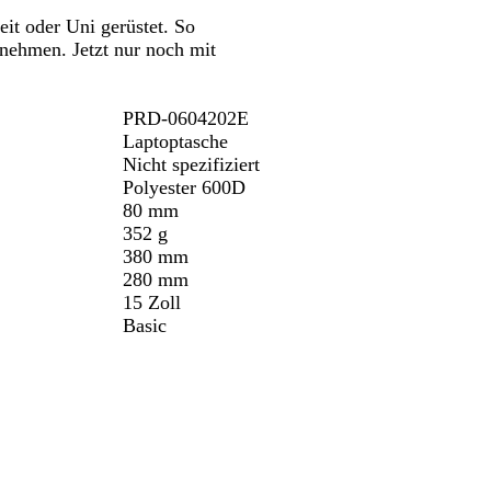
n.
Schwenken.
Schwenken.
Schwenken.
a
eit oder Uni gerüstet. So
u
tnehmen. Jetzt nur noch mit
PRD-0604202E
Laptoptasche
Nicht spezifiziert
Polyester 600D
80 mm
352 g
380 mm
280 mm
15 Zoll
Basic