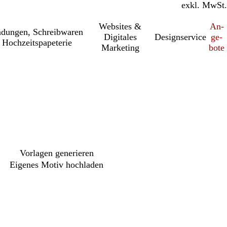
inkl. MwSt.
exkl. MwSt.
Websites &
An­­
a­dung­en, Schreib­wa­ren
Digitales
Designservice
ge­­
 Hochzeitspapeterie
Marketing
bo­­te
Vorlagen generieren
Eigenes Motiv hochladen