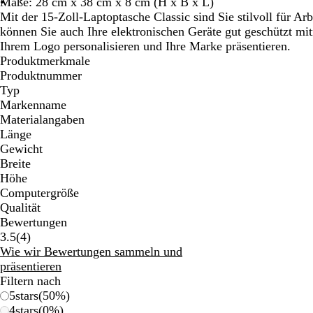
Maße: 28 cm x 38 cm x 8 cm (H x B x L)
Schwenken.
Schwenken.
Schwenken.
Schwenken.
Schwenke
Mit der 15-Zoll-Laptoptasche Classic sind Sie stilvoll für Arb
können Sie auch Ihre elektronischen Geräte gut geschützt mi
Ihrem Logo personalisieren und Ihre Marke präsentieren.
Produktmerkmale
Produktnummer
Typ
Markenname
Materialangaben
Länge
Gewicht
Breite
Höhe
Computergröße
Qualität
Bewertungen
4
3.5
(
4
)
Bewertungen
Wie wir Bewertungen sammeln und
präsentieren
Filtern nach
5
stars
(
50
%)
4
stars
(
0
%)