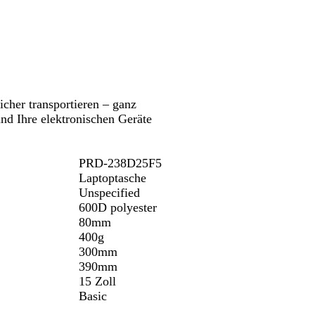
Schwenken.
Schwenken.
u
u
/
/
S
S
c
c
h
h
w
w
a
a
cher transportieren – ganz
r
r
nd Ihre elektronischen Geräte
z
z
PRD-238D25F5
Laptoptasche
Unspecified
600D polyester
80mm
400g
300mm
390mm
15 Zoll
Basic