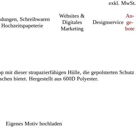
inkl. MwSt.
exkl. MwSt.
Websites &
An­­
a­dung­en, Schreib­wa­ren
Digitales
Designservice
ge­­
 Hochzeitspapeterie
Marketing
bo­­te
p mit dieser strapazierfähigen Hülle, die gepolsterten Schutz
hen bietet. Hergestellt aus 600D Polyester.
Eigenes Motiv hochladen