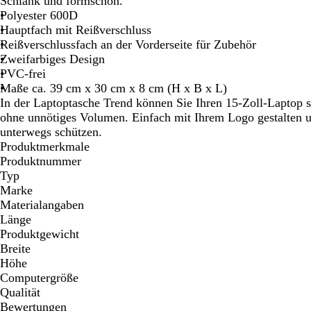
Schlank und formschön.
Schwenken.
Schwenken.
Schwenken.
Polyester 600D
Hauptfach mit Reißverschluss
Reißverschlussfach an der Vorderseite für Zubehör
Zweifarbiges Design
PVC-frei
Maße ca. 39 cm x 30 cm x 8 cm (H x B x L)
In der Laptoptasche Trend können Sie Ihren 15-Zoll-Laptop si
ohne unnötiges Volumen. Einfach mit Ihrem Logo gestalten u
unterwegs schützen.
Produktmerkmale
Produktnummer
Typ
Marke
Materialangaben
Länge
Produktgewicht
Breite
Höhe
Computergröße
Qualität
Bewertungen