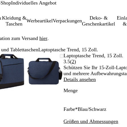
-Shop
Individuelles Angebot
&
Kleidung &
Deko- &
Einl­
Werbeartikel
Verpackungen
Taschen
Geschenkartikel
&
ation zum Versand
hier
.
 und Tablettaschen
Laptoptasche Trend, 15 Zoll.
leinerbares
Vergrößer-/verkleinerbares
Zoom
Verwenden
Klicken
Vergrößer-/verkleinerbares
Zoom
Verwenden
Klicken
Laptoptasche Trend, 15 Zoll.
Bild
auf
Sie
zum
Bild
auf
Sie
zum
Bewertungen
3.5
(
2
)
Minimum
die
Vergrößern
Minimum
die
Vergrößern
2
Schützen Sie Ihr 15-Zoll-Lapto
Tasten
Tasten
lesen
und mehrere Aufbewahrungstasc
+
+
Details ansehen
und
und
Menge
-
-
zum
zum
Zoomen
Zoomen
und
und
Farbe
*
Blau/Schwarz
die
die
B
G
Pfeiltasten
Pfeiltasten
l
r
Größen und Abmessungen
zum
zum
a
a