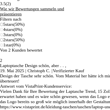
2
3.5
(
2
)
Bewertungen
Wie wir Bewertungen sammeln und
präsentieren
Filtern nach
5
stars
(
50
%)
4
stars
(
0
%)
3
stars
(
0
%)
2
stars
(
50
%)
1
star
(
0
%)
Von 2 Kunden bewertet
2
Laptoptasche Design schön, aber . . ,
19. Mai 2025
|
Christoph C.
|
Verifizierter Kauf
Design der Tasche sehr schön. Vom Material her hätte ich m
überteuert!
Antwort vom VistaPrint-Kundenservice:
Vielen Dank für Ihre Bewertung der Laptasche Trend, 15 Zoll.
erwartet haben und es wäre schön gewesen, wenn das Logo et
das Logo bereits so groß wie möglich innerhalb der Gestaltun
https://www.vistaprint.de/kleidung-taschen/taschen/laptop-un