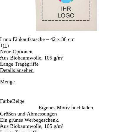
Luno Einkaufstasche – 42 x 38 cm
Bewertungen
1
(
1
)
1
Neue Optionen
lesen
Aus Biobaumwolle, 105 g/m²
Lange Tragegriffe
Details ansehen
Menge
Farbe
Beige
B
Eigenes Motiv hochladen
e
Größen und Abmessungen
i
Ein grünes Werbegeschenk.
g
Aus Biobaumwolle, 105 g/m²
e