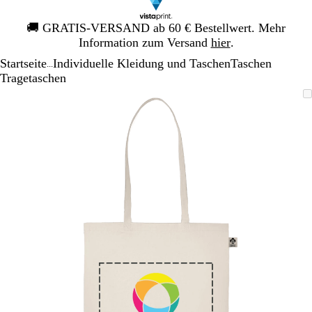
Galeriebild
🚚
GRATIS-VERSAND ab 60 € Bestellwert. Mehr
1
Information zum Versand
hier
.
von
Startseite
Individuelle Kleidung und Taschen
Taschen
1
...
Tragetaschen
Galeriebild
Vergrößer-/verkleinerbares
Zoom
Verwenden
Klicken
1
Bild
auf
Sie
zum
von
Minimum
die
Vergrößern
1
Tasten
+
und
-
zum
Zoomen
und
die
Pfeiltasten
zum
Schwenken.