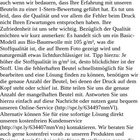
auch wenn wir bedauern, dass Ihre Erfahrung mit unseren
Beuteln zu einer 1-Stern-Bewertung geführt hat. Es tut uns
leid, dass die Qualität und vor allem die Fehler beim Druck
nicht Ihren Erwartungen entsprochen haben. Ihre
Zufriedenheit ist uns sehr wichtig. Bezüglich der Qualität
möchten wir kurz anmerken: Es handelt sich um ein Basic-
Modell aus Bio-Baumwolle mit 105 g/m², was die
Stoffqualität ist, die auf Ihrem Foto gezeigt wird und
naturgemäß etwas lichtdurchlässiger ist. Tipp hierzu: Je
höher die Stoffqualität in g/m² ist, desto blickdichter ist der
Stoff. Um die fehlerhaften Beutel schnellstmöglich für Sie
bearbeiten und eine Lösung finden zu können, benötigen wir
die genaue Anzahl der Beutel, bei denen der Druck auf dem
Kopf steht oder schief ist. Bitte teilen Sie uns die genaue
Anzahl der mangelhaften Beutel mit. Antworten Sie uns
hierzu einfach auf diese Nachricht oder nutzen ganz bequem
unseren Online-Service (http://spr.ly/634497mmVl).
Alternativ können Sie für eine sofortige Lösung direkt
unseren kostenfreien Kundenservice
(http://spr.ly/634407mmVm) kontaktieren. Wir beraten Sie
auch gerne kostenfrei vorab zu unseren Produkten und