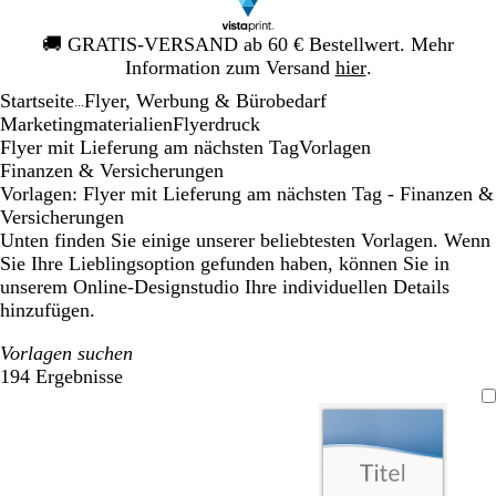
Galeriebild
🚚
GRATIS-VERSAND ab 60 € Bestellwert. Mehr
1
Information zum Versand
hier
.
von
Startseite
Flyer, Werbung & Bürobedarf
1
...
Mar­ke­ting­ma­te­rialien
Flyerdruck
Flyer mit Lieferung am nächsten Tag
Vorlagen
Finanzen & Versicherungen
Vorlagen: Flyer mit Lieferung am nächsten Tag - Finanzen &
Versicherungen
Unten finden Sie einige unserer beliebtesten Vorlagen. Wenn
Sie Ihre Lieblingsoption gefunden haben, können Sie in
unserem Online-Designstudio Ihre individuellen Details
hinzufügen.
Vorlagen suchen
194 Ergebnisse
Filter