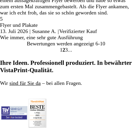
einem aussagekräftigen Flyer bewerben und habe so etwas
zum ersten Mal zusammengebastelt. Als die Flyer ankamen,
war ich echt froh, das sie so schön geworden sind.
5
Flyer und Plakate
13. Juli 2026
|
Susanne A.
|
Verifizierter Kauf
Wie immer, eine sehr gute Ausführung
Bewertungen werden angezeigt
6-10
1
2
3
Gehe
Gehe
Gehe
zu
zu
zu
Ihre Ideen. Professionell produziert. In bewährter
Seite
Seite
Seite
VistaPrint-Qualität.
Wir
sind für Sie da
– bei allen Fragen.