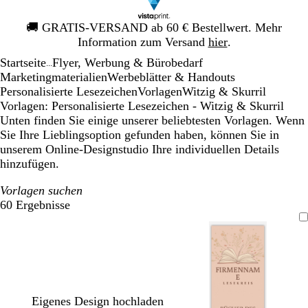
Galeriebild
🚚
GRATIS-VERSAND ab 60 € Bestellwert. Mehr
1
Information zum Versand
hier
.
von
Startseite
Flyer, Werbung & Bürobedarf
1
...
Mar­ke­ting­ma­te­rialien
Werbeblätter & Handouts
Personalisierte Lesezeichen
Vorlagen
Witzig & Skurril
Vorlagen: Personalisierte Lesezeichen - Witzig & Skurril
Unten finden Sie einige unserer beliebtesten Vorlagen. Wenn
Sie Ihre Lieblingsoption gefunden haben, können Sie in
unserem Online-Designstudio Ihre individuellen Details
hinzufügen.
Vorlagen suchen
60 Ergebnisse
Filter
Eigenes Design hochladen