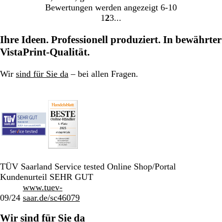
Bewertungen werden angezeigt
6-10
1
2
3
Gehe
Gehe
Gehe
zu
zu
zu
Ihre Ideen. Professionell produziert. In bewährter
Seite
Seite
Seite
VistaPrint-Qualität.
Wir
sind für Sie da
– bei allen Fragen.
TÜV Saarland Service tested Online Shop/Portal
Kundenurteil SEHR GUT
www.tuev-
09/24
saar.de/sc46079
Wir sind für Sie da