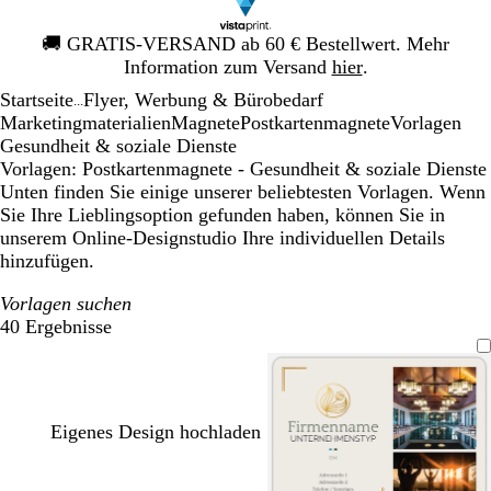
Galeriebild
🚚
GRATIS-VERSAND ab 60 € Bestellwert. Mehr
1
Information zum Versand
hier
.
von
Startseite
Flyer, Werbung & Bürobedarf
1
...
Mar­ke­ting­ma­te­rialien
Magnete
Postkartenmagnete
Vorlagen
Gesundheit & soziale Dienste
Vorlagen: Postkartenmagnete - Gesundheit & soziale Dienste
Unten finden Sie einige unserer beliebtesten Vorlagen. Wenn
Sie Ihre Lieblingsoption gefunden haben, können Sie in
unserem Online-Designstudio Ihre individuellen Details
hinzufügen.
Vorlagen suchen
40 Ergebnisse
Filter
Eigenes Design hochladen