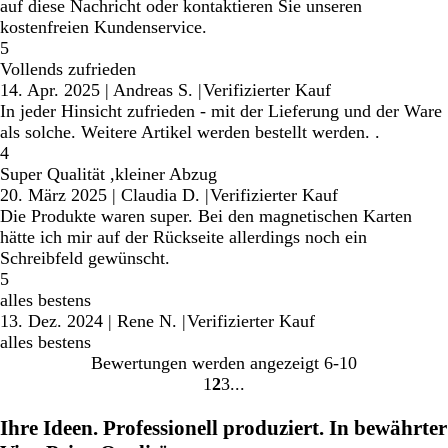
auf diese Nachricht oder kontaktieren Sie unseren
kostenfreien Kundenservice.
5
Vollends zufrieden
14. Apr. 2025
|
Andreas S.
|
Verifizierter Kauf
In jeder Hinsicht zufrieden - mit der Lieferung und der Ware
als solche. Weitere Artikel werden bestellt werden. .
4
Super Qualität ,kleiner Abzug
20. März 2025
|
Claudia D.
|
Verifizierter Kauf
Die Produkte waren super. Bei den magnetischen Karten
hätte ich mir auf der Rückseite allerdings noch ein
Schreibfeld gewünscht.
5
alles bestens
13. Dez. 2024
|
Rene N.
|
Verifizierter Kauf
alles bestens
Bewertungen werden angezeigt
6-10
1
2
3
Gehe
Gehe
Gehe
zu
zu
zu
Ihre Ideen. Professionell produziert. In bewährter
Seite
Seite
Seite