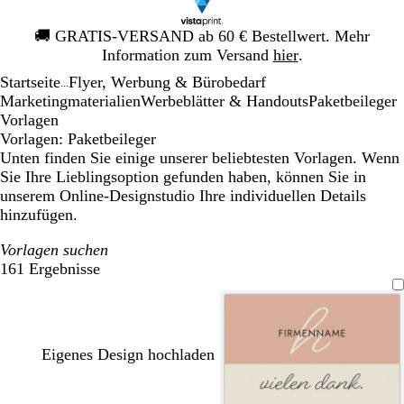
Galeriebild
🚚
GRATIS-VERSAND ab 60 € Bestellwert. Mehr
1
Information zum Versand
hier
.
von
Startseite
Flyer, Werbung & Bürobedarf
1
...
Mar­ke­ting­ma­te­rialien
Werbeblätter & Handouts
Paketbeileger
Vorlagen
Vorlagen: Paketbeileger
Unten finden Sie einige unserer beliebtesten Vorlagen. Wenn
Sie Ihre Lieblingsoption gefunden haben, können Sie in
unserem Online-Designstudio Ihre individuellen Details
hinzufügen.
Vorlagen suchen
161 Ergebnisse
Filter
Eigenes Design hochladen