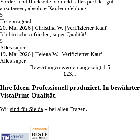
Vorder- und Rückseite bedruckt, alles perfekt, gut
anzufassen, absolute Kaufempfehlung
5
Hervorragend
20. Mai 2026
|
Christina W.
|
Verifizierter Kauf
Ich bin sehr zufrieden, super Qualität!
5
Alles super
19. Mai 2026
|
Helena W.
|
Verifizierter Kauf
Alles super
Bewertungen werden angezeigt
1-5
1
2
3
Gehe
Gehe
Gehe
zu
zu
zu
Ihre Ideen. Professionell produziert. In bewährter
Seite
Seite
Seite
VistaPrint-Qualität.
Wir
sind für Sie da
– bei allen Fragen.