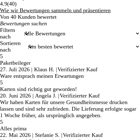
40
4.9
(
40
)
Bewertungen
Wie wir Bewertungen sammeln und präsentieren
Von 40 Kunden bewertet
Meine
Sucheingaben
Filtern
nach
Sortieren
nach
5
Paketbeileger
27. Juli 2026
|
Klaus H.
|
Verifizierter Kauf
Ware entsprach meinen Erwartungen
5
Karten sind richtig gut geworden!
20. Juni 2026
|
Angela J.
|
Verifizierter Kauf
Wir haben Karten für unsere Gesundheitsmesse drucken
lassen und sind sehr zufrieden. Die Lieferung erfolgte sogar
1 Woche früher, als ursprünglich angegeben.
5
Alles prima
22. Mai 2026
|
Stefanie S.
|
Verifizierter Kauf