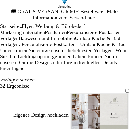
Galeriebild
🚚
GRATIS-VERSAND ab 60 € Bestellwert. Mehr
1
Information zum Versand
hier
.
von
Startseite
Flyer, Werbung & Bürobedarf
1
...
Mar­ke­ting­ma­te­rialien
Postkarten
Personalisierte Postkarten
Vorlagen
Bauwesen und Immobilien
Umbau Küche & Bad
Vorlagen: Personalisierte Postkarten - Umbau Küche & Bad
Unten finden Sie einige unserer beliebtesten Vorlagen. Wenn
Sie Ihre Lieblingsoption gefunden haben, können Sie in
unserem Online-Designstudio Ihre individuellen Details
hinzufügen.
Vorlagen suchen
32 Ergebnisse
Filter
Eigenes Design hochladen