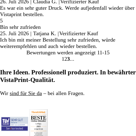
26. Juli 2026
|
Claudia G.
|
Verifizierter Kauf
Es war ein sehr guter Druck. Werde aufjedenfall wieder über
Vistaprint bestellen.
5
Bin sehr zufrieden
25. Juli 2026
|
Tatjana K.
|
Verifizierter Kauf
Ich bin mit meiner Bestellung sehr zufrieden, würde
weiterempfehlen und auch wieder bestellen.
Bewertungen werden angezeigt
11-15
1
2
3
Gehe
Gehe
Gehe
zu
zu
zu
Ihre Ideen. Professionell produziert. In bewährter
Seite
Seite
Seite
VistaPrint-Qualität.
Wir
sind für Sie da
– bei allen Fragen.