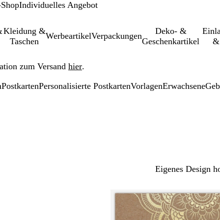
-Shop
Individuelles Angebot
&
Kleidung &
Deko- &
Einl­
Werbeartikel
Verpackungen
Taschen
Geschenkartikel
&
ation zum Versand
hier
.
n
Postkarten
Personalisierte Postkarten
Vorlagen
Erwachsene
Geb
Eigenes Design h