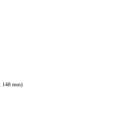
ang
x 148 mm)
ang