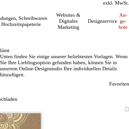
inkl. MwSt.
exkl. MwSt.
Websites &
An­­
a­dung­en, Schreib­wa­ren
Digitales
Designservice
ge­­
 Hochzeitspapeterie
Marketing
bo­­te
lümt
Unten finden Sie einige unserer beliebtesten Vorlagen. Wenn
Sie Ihre Lieblingsoption gefunden haben, können Sie in
unserem Online-Designstudio Ihre individuellen Details
hinzufügen.
Favoriten
ochladen