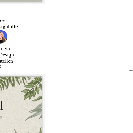
ce
signhilfe
h ein
Design
stellen
€