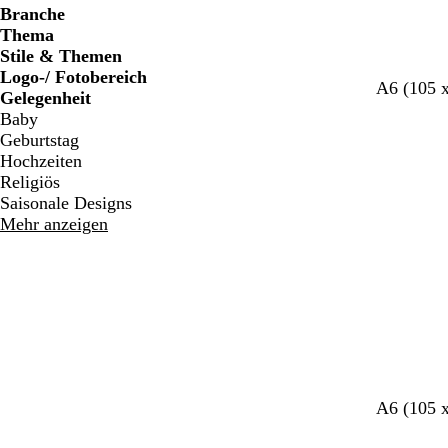
Branche
Thema
Stile & Themen
Logo-/ Fotobereich
W
H
W
W
W
A6 (105 
Gelegenheit
e
e
e
e
e
Baby
i
l
i
i
i
Geburtstag
ß
l
ß
ß
ß
Hochzeiten
g
Religiös
r
Saisonale Designs
a
Mehr anzeigen
u
H
H
H
H
A6 (105 
e
e
e
e