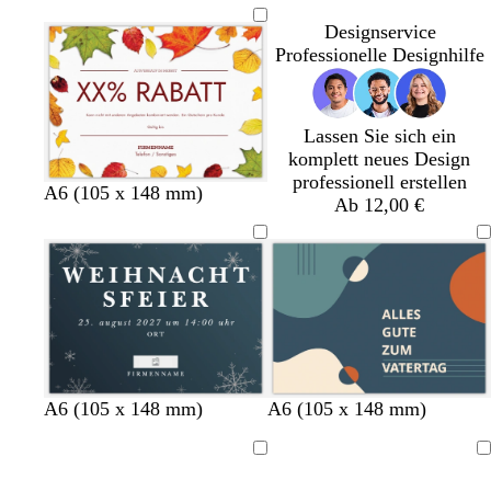
Designservice
Professionelle Designhilfe
Lassen Sie sich ein
komplett neues Design
professionell erstellen
A6 (105 x 148 mm)
Ab 12,00 €
D
W
W
S
W
W
D
W
S
D
W
B
D
A6 (105 x 148 mm)
A6 (105 x 148 mm)
u
e
e
c
e
a
u
e
t
u
a
l
u
n
i
i
h
i
l
n
i
a
n
l
a
n
Ladevorgang
Ladevorgang
k
ß
n
w
ß
d
k
ß
h
k
d
u
k