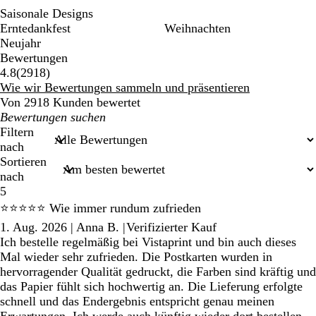
Saisonale Designs
Erntedankfest
Weihnachten
Neujahr
Bewertungen
2918
4.8
(
2918
)
Bewertungen
Wie wir Bewertungen sammeln und präsentieren
Von 2918 Kunden bewertet
Meine
Sucheingaben
Filtern
nach
Sortieren
nach
5
⭐⭐⭐⭐⭐ Wie immer rundum zufrieden
1. Aug. 2026
|
Anna B.
|
Verifizierter Kauf
Ich bestelle regelmäßig bei Vistaprint und bin auch dieses
Mal wieder sehr zufrieden. Die Postkarten wurden in
hervorragender Qualität gedruckt, die Farben sind kräftig und
das Papier fühlt sich hochwertig an. Die Lieferung erfolgte
schnell und das Endergebnis entspricht genau meinen
Erwartungen. Ich werde auch künftig wieder dort bestellen.