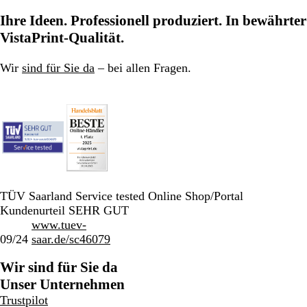
zu
zu
zu
Ihre Ideen. Professionell produziert. In bewährter
Seite
Seite
Seite
VistaPrint-Qualität.
Wir
sind für Sie da
– bei allen Fragen.
TÜV Saarland Service tested Online Shop/Portal
Kundenurteil SEHR GUT
www.tuev-
09/24
saar.de/sc46079
Wir sind für Sie da
Unser Unternehmen
Trustpilot