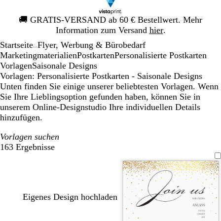
Galeriebild
🚚
GRATIS-VERSAND ab 60 € Bestellwert. Mehr
1
Information zum Versand
hier
.
von
Startseite
Flyer, Werbung & Bürobedarf
1
...
Mar­ke­ting­ma­te­rialien
Postkarten
Personalisierte Postkarten
Vorlagen
Saisonale Designs
Vorlagen: Personalisierte Postkarten - Saisonale Designs
Unten finden Sie einige unserer beliebtesten Vorlagen. Wenn
Sie Ihre Lieblingsoption gefunden haben, können Sie in
unserem Online-Designstudio Ihre individuellen Details
hinzufügen.
Vorlagen suchen
163 Ergebnisse
Filter
Eigenes Design hochladen