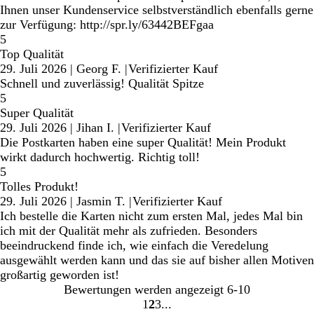
Ihnen unser Kundenservice selbstverständlich ebenfalls gerne
zur Verfügung: http://spr.ly/63442BEFgaa
5
Top Qualität
29. Juli 2026
|
Georg F.
|
Verifizierter Kauf
Schnell und zuverlässig! Qualität Spitze
5
Super Qualität
29. Juli 2026
|
Jihan I.
|
Verifizierter Kauf
Die Postkarten haben eine super Qualität! Mein Produkt
wirkt dadurch hochwertig. Richtig toll!
5
Tolles Produkt!
29. Juli 2026
|
Jasmin T.
|
Verifizierter Kauf
Ich bestelle die Karten nicht zum ersten Mal, jedes Mal bin
ich mit der Qualität mehr als zufrieden. Besonders
beeindruckend finde ich, wie einfach die Veredelung
ausgewählt werden kann und das sie auf bisher allen Motiven
großartig geworden ist!
Bewertungen werden angezeigt
6-10
1
2
3
Gehe
Gehe
Gehe