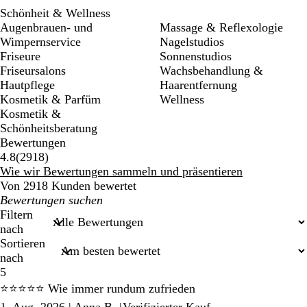
Schönheit & Wellness
Augenbrauen- und
Massage & Reflexologie
Wimpernservice
Nagelstudios
Friseure
Sonnenstudios
Friseursalons
Wachsbehandlung &
Hautpflege
Haarentfernung
Kosmetik & Parfüm
Wellness
Kosmetik &
Schönheitsberatung
Bewertungen
2918
4.8
(
2918
)
Bewertungen
Wie wir Bewertungen sammeln und präsentieren
Von 2918 Kunden bewertet
Meine
Sucheingaben
Filtern
nach
Sortieren
nach
5
⭐⭐⭐⭐⭐ Wie immer rundum zufrieden
1. Aug. 2026
|
Anna B.
|
Verifizierter Kauf