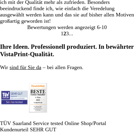
ich mit der Qualität mehr als zufrieden. Besonders
beeindruckend finde ich, wie einfach die Veredelung
ausgewählt werden kann und das sie auf bisher allen Motiven
großartig geworden ist!
Bewertungen werden angezeigt
6-10
1
2
3
Gehe
Gehe
Gehe
zu
zu
zu
Ihre Ideen. Professionell produziert. In bewährter
Seite
Seite
Seite
VistaPrint-Qualität.
Wir
sind für Sie da
– bei allen Fragen.
TÜV Saarland Service tested Online Shop/Portal
Kundenurteil SEHR GUT