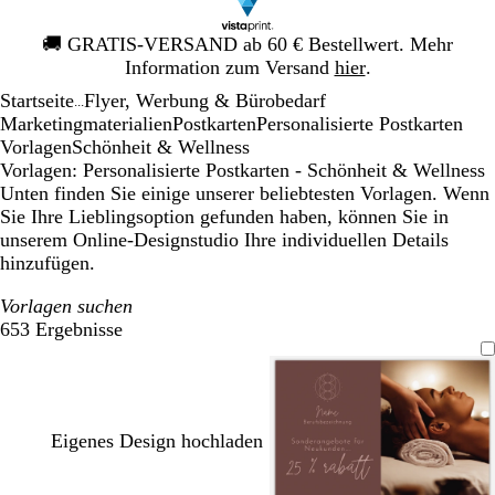
Galeriebild
🚚
GRATIS-VERSAND ab 60 € Bestellwert. Mehr
1
Information zum Versand
hier
.
von
Startseite
Flyer, Werbung & Bürobedarf
1
...
Mar­ke­ting­ma­te­rialien
Postkarten
Personalisierte Postkarten
Vorlagen
Schönheit & Wellness
Vorlagen: Personalisierte Postkarten - Schönheit & Wellness
Unten finden Sie einige unserer beliebtesten Vorlagen. Wenn
Sie Ihre Lieblingsoption gefunden haben, können Sie in
unserem Online-Designstudio Ihre individuellen Details
hinzufügen.
Vorlagen suchen
653 Ergebnisse
Filter
Eigenes Design hochladen