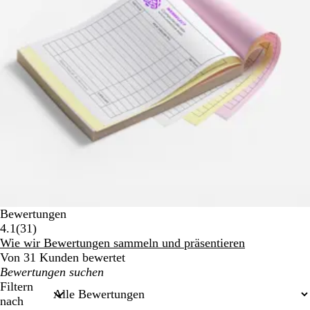
Bewertungen
31
4.1
(
31
)
Bewertungen
Wie wir Bewertungen sammeln und präsentieren
Von 31 Kunden bewertet
Meine
Sucheingaben
Filtern
nach