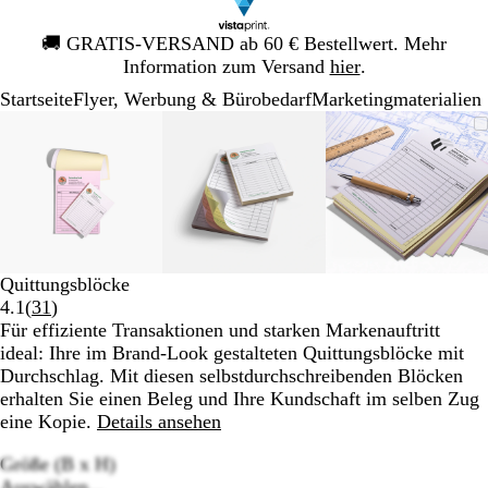
Galeriebild
🚚
GRATIS-VERSAND ab 60 € Bestellwert. Mehr
1
Information zum Versand
hier
.
von
Startseite
Flyer, Werbung & Bürobedarf
Mar­ke­ting­ma­te­rialien
1
Galeriebild
Vergrößer-/verkleinerbares
Zoom
Verwenden
Klicken
Vergrößer-/verkleinerbares
Zoom
Verwenden
Klicken
Vergrößer-
Zoom
Verwende
Klicken
1
Bild
auf
Sie
zum
Bild
auf
Sie
zum
Bild
auf
Sie
zum
von
Minimum
die
Vergrößern
Minimum
die
Vergrößern
Minimum
die
Vergrößer
3
Tasten
Tasten
Tasten
+
+
+
und
und
und
-
-
-
zum
zum
zum
Quittungsblöcke
Zoomen
Zoomen
Zoomen
Bewertungen
4.1
(
31
)
und
und
und
31
Für effiziente Transaktionen und starken Markenauftritt
die
die
die
lesen
ideal: Ihre im Brand-Look gestalteten Quittungsblöcke mit
Pfeiltasten
Pfeiltasten
Pfeiltasten
Durchschlag. Mit diesen selbstdurchschreibenden Blöcken
zum
zum
zum
erhalten Sie einen Beleg und Ihre Kundschaft im selben Zug
Schwenken.
Schwenken.
Schwenke
eine Kopie.
Details ansehen
Größe (B x H)
Auswählen...