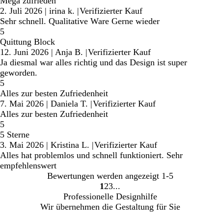
Mega zufrieden
2. Juli 2026
|
irina k.
|
Verifizierter Kauf
Sehr schnell. Qualitative Ware Gerne wieder
5
Quittung Block
12. Juni 2026
|
Anja B.
|
Verifizierter Kauf
Ja diesmal war alles richtig und das Design ist super
geworden.
5
Alles zur besten Zufriedenheit
7. Mai 2026
|
Daniela T.
|
Verifizierter Kauf
Alles zur besten Zufriedenheit
5
5 Sterne
3. Mai 2026
|
Kristina L.
|
Verifizierter Kauf
Alles hat problemlos und schnell funktioniert. Sehr
empfehlenswert
Bewertungen werden angezeigt
1-5
1
2
3
Gehe
Gehe
Gehe
Professionelle Designhilfe
zu
zu
zu
Wir übernehmen die Gestaltung für Sie
Seite
Seite
Seite