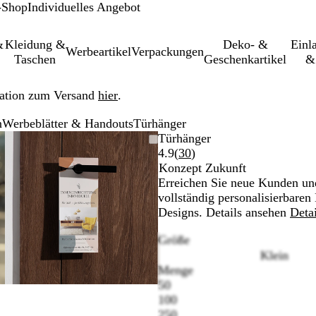
-Shop
Individuelles Angebot
&
Kleidung &
Deko- &
Einl­
Werbeartikel
Verpackungen
Taschen
Geschenkartikel
&
ation zum Versand
hier
.
n
Werbeblätter & Handouts
Türhänger
rkleinerbares
Vergrößer-/verkleinerbares
Zoom
Verwenden
Klicken
Türhänger
Bild
auf
Sie
zum
Bewertungen
4.9
(
30
)
Minimum
die
Vergrößern
30
Konzept Zukunft
Tasten
lesen
Erreichen Sie neue Kunden und
+
vollständig personalisierbare
und
Designs. Details ansehen
Deta
-
Größe
zum
Klein
Zoomen
Menge
und
50
die
100
Pfeiltasten
250
zum