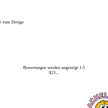
en zum Design
Bewertungen werden angezeigt
1-5
1
2
3
Gehe
Gehe
Gehe
zu
zu
zu
Seite
Seite
Seite