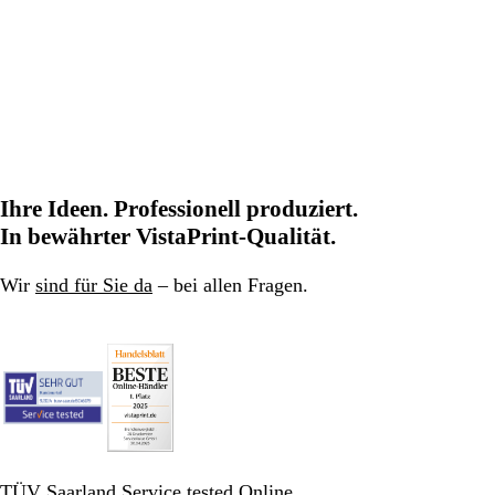
Ihre Ideen. Professionell produziert.
In bewährter VistaPrint-Qualität.
Wir
sind für Sie da
– bei allen Fragen.
TÜV Saarland Service tested Online