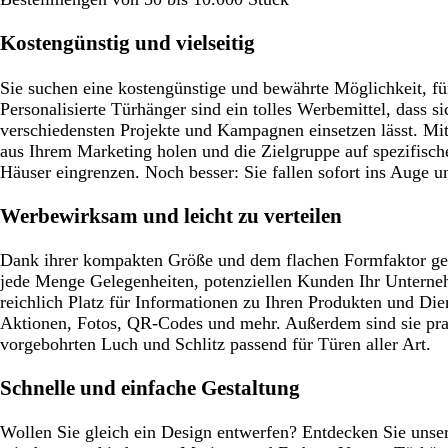
ü
g
b
l
u
r
l
u
n
r
l
a
n
a
a
Kostengünstig und vielseitig
a
a
u
u
u
u
u
Sie suchen eine kostengünstige und bewährte Möglichkeit, f
Personalisierte Türhänger sind ein tolles Werbemittel, dass sic
verschiedensten Projekte und Kampagnen einsetzen lässt. Mit
aus Ihrem Marketing holen und die Zielgruppe auf spezifische
Häuser eingrenzen. Noch besser: Sie fallen sofort ins Auge u
Werbewirksam und leicht zu verteilen
Dank ihrer kompakten Größe und dem flachen Formfaktor ge
jede Menge Gelegenheiten, potenziellen Kunden Ihr Unterneh
reichlich Platz für Informationen zu Ihren Produkten und Dien
Aktionen, Fotos, QR-Codes und mehr. Außerdem sind sie pra
vorgebohrten Luch und Schlitz passend für Türen aller Art.
Schnelle und einfache Gestaltung
Wollen Sie gleich ein Design entwerfen? Entdecken Sie unse