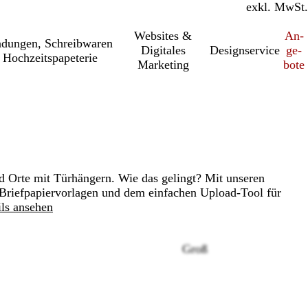
inkl. MwSt.
exkl. MwSt.
Websites &
An­­
a­dung­en, Schreib­wa­ren
Digitales
Designservice
ge­­
 Hochzeitspapeterie
Marketing
bo­­te
 Orte mit Türhängern. Wie das gelingt? Mit unseren
n Briefpapiervorlagen und dem einfachen Upload-Tool für
ils ansehen
Groß
Loading