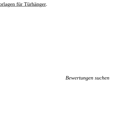
rlagen für Türhänger
.
Meine
Sucheingaben