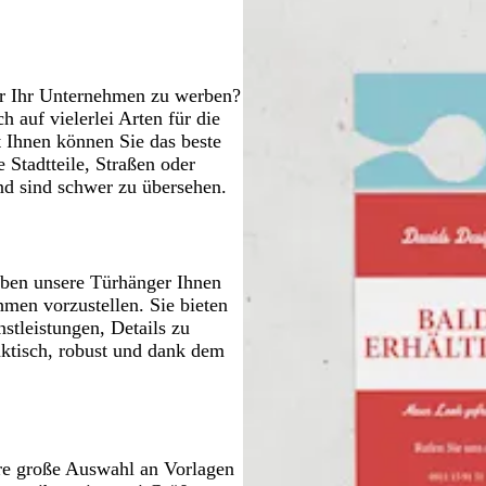
b
g
a
u
n
l
r
u
a
a
u
u
ür Ihr Unternehmen zu werben?
h auf vielerlei Arten für die
 Ihnen können Sie das beste
 Stadtteile, Straßen oder
nd sind schwer zu übersehen.
ben unsere Türhänger Ihnen
men vorzustellen. Sie bieten
stleistungen, Details zu
ktisch, robust und dank dem
re große Auswahl an Vorlagen