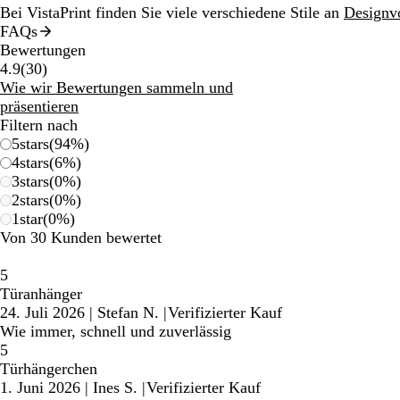
Bei VistaPrint finden Sie viele verschiedene Stile an
Designvo
FAQs
Bewertungen
30
4.9
(
30
)
Bewertungen
Wie wir Bewertungen sammeln und
präsentieren
Filtern nach
5
stars
(
94
%)
4
stars
(
6
%)
3
stars
(
0
%)
2
stars
(
0
%)
1
star
(
0
%)
Von 30 Kunden bewertet
5
Türanhänger
24. Juli 2026
|
Stefan N.
|
Verifizierter Kauf
Wie immer, schnell und zuverlässig
5
Türhängerchen
1. Juni 2026
|
Ines S.
|
Verifizierter Kauf