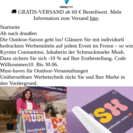
Galeriebild
🚚
GRATIS-VERSAND ab 60 € Bestellwert. Mehr
1
Information zum Versand
hier
.
von
Startseite
1
Ab nach draußen
Die Outdoor-Saison geht los! Glänzen Sie mit individuell
bedruckten Werbemitteln auf jedem Event im Freien – so wie
Kyrstin Constantino, Inhaberin der Schmuckmarke Mush.
Dazu sichern Sie sich -10 % auf Ihre Erstbestellung. Code
Willkommen10. Bis 30.06.
Must-haves für Outdoor-Veranstaltungen
Unübersehbare Werbetechnik rückt Sie und Ihre Marke in
den Vordergrund.
Neue Optionen