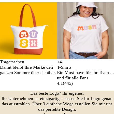
r
e
7
l
z
b
6
g
l
r
a
a
u
u
Tragetaschen
+
4
S
W
O
K
Damit bleibt Ihre Marke den
T-Shirts
c
e
r
ö
ganzen Sommer über sichtbar.
Ein Must-have für Ihr Team ...
h
i
a
n
und für alle Fans.
w
ß
n
i
4.1
(
445
)
a
g
g
r
e
s
Das beste Logo? Ihr eigenes.
z
b
Ihr Unternehmen ist einzigartig – lassen Sie Ihr Logo genau
l
das ausstrahlen. Über 3 einfache Wege erstellen Sie mit uns
a
das perfekte Design.
u