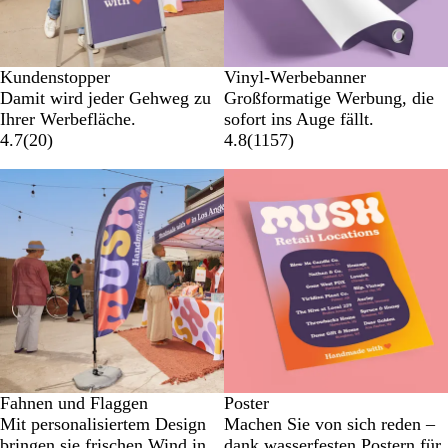
Kundenstopper
Vinyl-Werbebanner
Damit wird jeder Gehweg zu
Großformatige Werbung, die
Ihrer Werbefläche.
sofort ins Auge fällt.
4.7
(
20
)
4.8
(
1157
)
Fahnen und Flaggen
Poster
Mit personalisiertem Design
Machen Sie von sich reden –
bringen sie frischen Wind in
dank wasserfesten Postern für