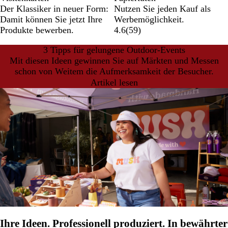
Der Klassiker in neuer Form:
Nutzen Sie jeden Kauf als
Damit können Sie jetzt Ihre
Werbemöglichkeit.
Produkte bewerben.
4.6
(
59
)
3 Tipps für gelungene Outdoor-Events
Mit diesen Ideen gewinnen Sie auf Märkten und Messen
schon von Weitem die Aufmerksamkeit der Besucher.
Artikel lesen
Ihre Ideen. Professionell produziert. In bewährter