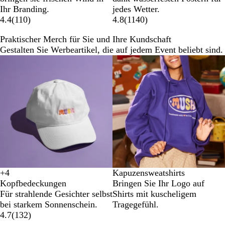
Ihr Branding.
jedes Wetter.
4.4
(
110
)
4.8
(
1140
)
Praktischer Merch für Sie und Ihre Kundschaft
Gestalten Sie Werbeartikel, die auf jedem Event beliebt sind.
+
4
Kapuzensweatshirts
S
M
#
D
Kopfbedeckungen
Bringen Sie Ihr Logo auf
c
a
3
u
Für strahlende Gesichter selbst
Shirts mit kuscheligem
h
r
3
n
bei starkem Sonnenschein.
Tragegefühl.
w
i
8
k
4.7
(
132
)
a
n
4
e